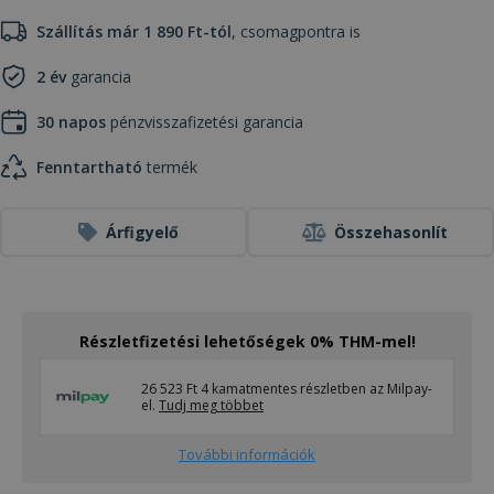
Szállítás már 1 890 Ft-tól
, csomagpontra is
2 év
garancia
30 napos
pénzvisszafizetési garancia
Fenntartható
termék
Árfigyelő
Összehasonlít
Részletfizetési lehetőségek 0% THM-mel!
26 523 Ft 4 kamatmentes részletben az Milpay-
el.
Tudj meg többet
További információk