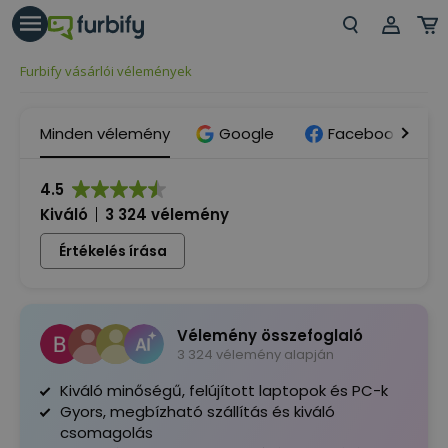
árás gomb
Beje
Furbify vásárlói vélemények
Regi
Minden vélemény
Google
Facebook
4.5
Kiváló
3 324 vélemény
Értékelés írása
Vélemény összefoglaló
3 324 vélemény alapján
Kiváló minőségű, felújított laptopok és PC-k
Gyors, megbízható szállítás és kiváló
csomagolás