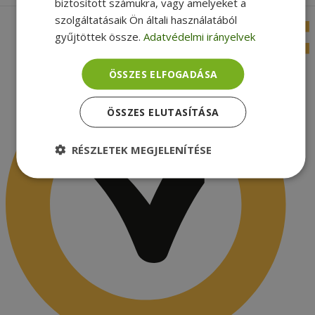
biztosított számukra, vagy amelyeket a
szolgáltatásaik Ön általi használatából
gyűjtöttek össze.
Adatvédelmi irányelvek
ÖSSZES ELFOGADÁSA
ÖSSZES ELUTASÍTÁSA
RÉSZLETEK MEGJELENÍTÉSE
Elengedhetetlenül
Teljesítmény
szükséges
Célzás
Funkcionalitás
Besorolatlan