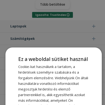
Több betöltése
Igazolta: Trustindex
Laptopok
Számítógépek
Monitorok
Ez a weboldal sütiket használ
Egyéb termékek
Cookie-kat használunk a tartalom, a
hirdetések személyre szabására és a
Hasznos oldalak
forgalom elemzésére. Webhelyünk Ön általi
használatára vonatkozó információkat
Furbify things
megosztjuk hirdetési és elemző
partnereinkkel is, akik egyesíthetik azokat
más információkkal, amelyeket Ön
Apróbetűs rész