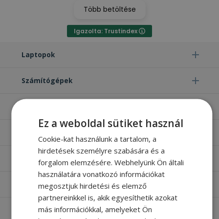
Több betöltése
Igazolta: Trustindex
Laptopok
Számítógépek
Monitorok
Ez a weboldal sütiket használ
Egyéb termékek
Cookie-kat használunk a tartalom, a
hirdetések személyre szabására és a
Hasznos oldalak
forgalom elemzésére. Webhelyünk Ön általi
használatára vonatkozó információkat
Furbify things
megosztjuk hirdetési és elemző
partnereinkkel is, akik egyesíthetik azokat
más információkkal, amelyeket Ön
Apróbetűs rész