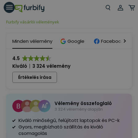
árás gomb
Beje
Furbify vásárlói vélemények
Regi
Minden vélemény
Google
Facebook
4.5
Kiváló
3 324 vélemény
Értékelés írása
Vélemény összefoglaló
3 324 vélemény alapján
Kiváló minőségű, felújított laptopok és PC-k
Gyors, megbízható szállítás és kiváló
csomagolás