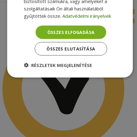
biztosított számukra, vagy amelyeket a
szolgáltatásaik Ön általi használatából
gyűjtöttek össze.
Adatvédelmi irányelvek
ÖSSZES ELFOGADÁSA
ÖSSZES ELUTASÍTÁSA
RÉSZLETEK MEGJELENÍTÉSE
Elengedhetetlenül
Teljesítmény
szükséges
Célzás
Funkcionalitás
Besorolatlan