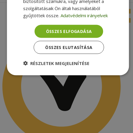
biztosított számukra, vagy amelyeket a
szolgáltatásaik Ön általi használatából
gyűjtöttek össze.
Adatvédelmi irányelvek
ÖSSZES ELFOGADÁSA
ÖSSZES ELUTASÍTÁSA
RÉSZLETEK MEGJELENÍTÉSE
Elengedhetetlenül
Teljesítmény
szükséges
Célzás
Funkcionalitás
Besorolatlan