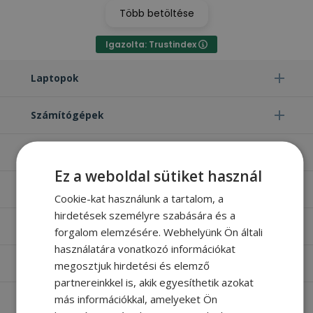
Több betöltése
Igazolta: Trustindex
Laptopok
Számítógépek
Monitorok
Ez a weboldal sütiket használ
Egyéb termékek
Cookie-kat használunk a tartalom, a
hirdetések személyre szabására és a
Hasznos oldalak
forgalom elemzésére. Webhelyünk Ön általi
használatára vonatkozó információkat
Furbify things
megosztjuk hirdetési és elemző
partnereinkkel is, akik egyesíthetik azokat
más információkkal, amelyeket Ön
Apróbetűs rész