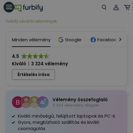
árás gomb
Beje
Furbify vásárlói vélemények
Regi
Minden vélemény
Google
Facebook
4.5
Kiváló
3 324 vélemény
Értékelés írása
Vélemény összefoglaló
3 324 vélemény alapján
Kiváló minőségű, felújított laptopok és PC-k
Gyors, megbízható szállítás és kiváló
csomagolás