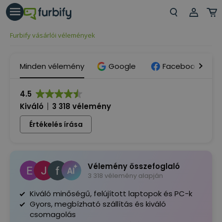
árás gomb
Beje
Furbify vásárlói vélemények
Regi
Minden vélemény
Google
Facebook
4.5
Kiváló
3 318 vélemény
Értékelés írása
Vélemény összefoglaló
3 318 vélemény alapján
Kiváló minőségű, felújított laptopok és PC-k
Gyors, megbízható szállítás és kiváló
csomagolás