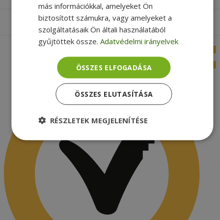
más információkkal, amelyeket Ön
biztosított számukra, vagy amelyeket a
Apróbetűs rész
szolgáltatásaik Ön általi használatából
gyűjtöttek össze.
Adatvédelmi irányelvek
ÖSSZES ELFOGADÁSA
ÖSSZES ELUTASÍTÁSA
RÉSZLETEK MEGJELENÍTÉSE
Elengedhetetlenül
Teljesítmény
szükséges
Célzás
Funkcionalitás
Besorolatlan