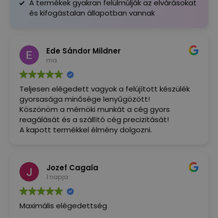
A termékek gyakran felülmúlják az elvárásokat
és kifogástalan állapotban vannak
Ede Sándor Mildner
ma
Teljesen elégedett vagyok a felújított készülék
gyorsasága minősége lenyűgözött!
Köszönöm a mérnöki munkát a cég gyors
reagálását és a szállító cég precizitását!
A kapott termékkel élmény dolgozni.
Jozef Cagala
1 napja
Maximális elégedettség