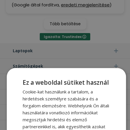
(Google által fordítva,
eredeti megjelenítése
)
Több betöltése
Igazolta: Trustindex
Laptopok
Számítógépek
Ez a weboldal sütiket használ
Monitorok
Cookie-kat használunk a tartalom, a
Egyéb termékek
hirdetések személyre szabására és a
forgalom elemzésére. Webhelyünk Ön általi
használatára vonatkozó információkat
Hasznos oldalak
megosztjuk hirdetési és elemző
partnereinkkel is, akik egyesíthetik azokat
Furbify things