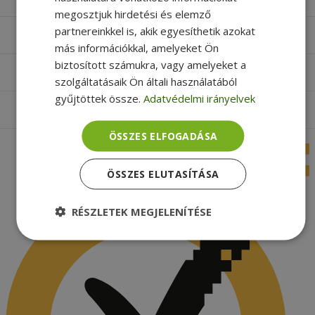
megosztjuk hirdetési és elemző
partnereinkkel is, akik egyesíthetik azokat
Hasznos oldalak
más információkkal, amelyeket Ön
biztosított számukra, vagy amelyeket a
Furbify things
szolgáltatásaik Ön általi használatából
gyűjtöttek össze.
Adatvédelmi irányelvek
Apróbetűs rész
ÖSSZES ELFOGADÁSA
ÖSSZES ELUTASÍTÁSA
RÉSZLETEK MEGJELENÍTÉSE
Elengedhetetlenül
Teljesítmény
szükséges
Célzás
Funkcionalitás
Besorolatlan