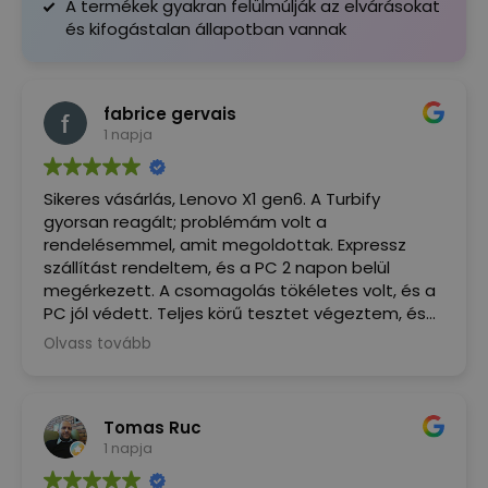
A termékek gyakran felülmúlják az elvárásokat
és kifogástalan állapotban vannak
fabrice gervais
1 napja
Sikeres vásárlás, Lenovo X1 gen6. A Turbify
gyorsan reagált; problémám volt a
rendelésemmel, amit megoldottak. Expressz
szállítást rendeltem, és a PC 2 napon belül
megérkezett. A csomagolás tökéletes volt, és a
PC jól védett. Teljes körű tesztet végeztem, és
minden megfelel a leírásnak. Most, hogy
Olvass tovább
használni tudom... ez a PC igazi öröm,
alacsonyabb áron, mint a versenytársak. Nagyon
elégedett vagyok, ajánlom.
Tomas Ruc
1 napja
(Google által fordítva,
eredeti megjelenítése
)