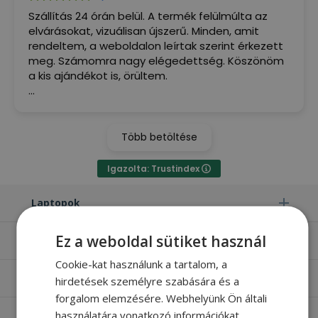
Szállítás 24 órán belül. A termék felülmúlta az
elvárásokat, vizuálisan újszerű. Minden, amit
rendeltem, a weboldalon leírtak szerint érkezett
meg. Számomra nagy elégedettség. Köszönöm
a kis ajándékot is, örültem.
(Google által fordítva,
eredeti megjelenítése
)
Több betöltése
Igazolta: Trustindex
Laptopok
Ez a weboldal sütiket használ
Számítógépek
Cookie-kat használunk a tartalom, a
Monitorok
hirdetések személyre szabására és a
forgalom elemzésére. Webhelyünk Ön általi
használatára vonatkozó információkat
Egyéb termékek