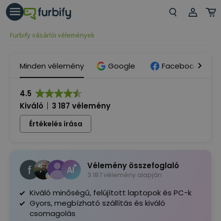
árás gomb
Beje
Furbify vásárlói vélemények
Regi
Minden vélemény
Google
Facebook
4.5
Kiváló
3 187 vélemény
Értékelés írása
Vélemény összefoglaló
3 187 vélemény alapján
Kiváló minőségű, felújított laptopok és PC-k
Gyors, megbízható szállítás és kiváló
csomagolás