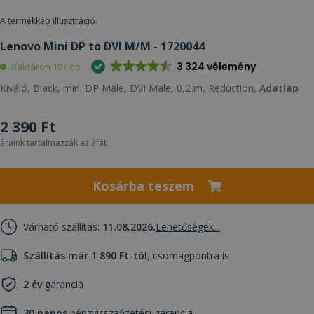
A termékkép illusztráció.
Lenovo Mini DP to DVI M/M - 1720044
3 324 vélemény
Raktáron 10+ db
Kiváló, Black, mini DP Male, DVI Male, 0,2 m, Reduction,
Adatlap
2 390 Ft
áraink tartalmazzák az áfát
Kosárba teszem
Várható szállítás:
11.08.2026.
Lehetőségek...
Szállítás már 1 890 Ft-tól
, csomagpontra is
2 év
garancia
30 napos
pénzvisszafizetési garancia