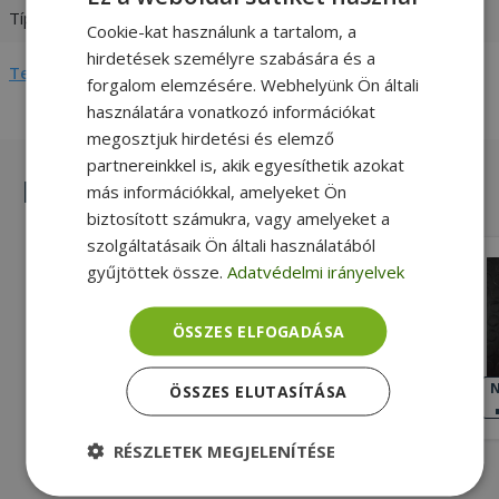
Típus
Redukció
Cookie-kat használunk a tartalom, a
hirdetések személyre szabására és a
Teljes adatlap megtekintése
forgalom elemzésére. Webhelyünk Ön általi
használatára vonatkozó információkat
megosztjuk hirdetési és elemző
partnereinkkel is, akik egyesíthetik azokat
Hasonló termékek
más információkkal, amelyeket Ön
biztosított számukra, vagy amelyeket a
szolgáltatásaik Ön általi használatából
Replacement Travel adapter 250V,
gyűjtöttek össze.
Adatvédelmi irányelvek
10A
Gold
ÖSSZES ELFOGADÁSA
KIVÁLÓ
ÁLLAPOT
990 Ft
N
ÖSSZES ELUTASÍTÁSA
RÉSZLETEK MEGJELENÍTÉSE