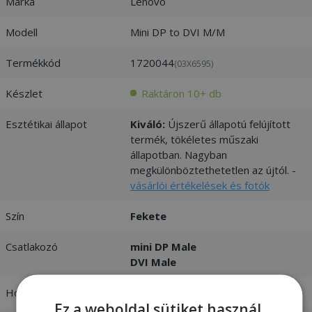
Márka
Lenovo
Modell
Mini DP to DVI M/M
Termékkód
1720044
(03X6595)
Készlet
Raktáron 10+ db
Esztétikai állapot
Kiváló:
Újszerű állapotú felújított
termék, tökéletes műszaki
állapotban. Nagyban
megkülönböztethetetlen az újtól. -
vásárlói értékelések és fotók
Szín
Fekete
Csatlakozó
mini DP Male
DVI Male
Hosszúság
0,2 m
Ez a weboldal sütiket használ