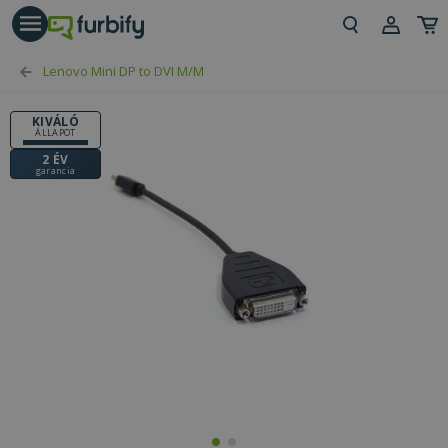
árás gomb
Beje
Lenovo Mini DP to DVI M/M
Regi
KIVÁLÓ
ÁLLAPOT
2 ÉV
garancia