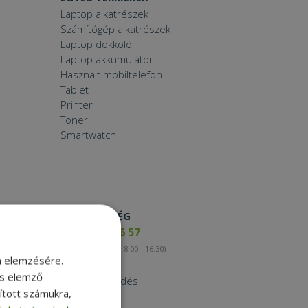
Laptop alkatrészek
Számítógép alkatrészek
Laptop dokkoló
Laptop akkumulátor
Használt mobiltelefon
Tablet
Printer
Toner
Smartwatch
ELÉRHETŐSÉG
+36 17 65 46 57
(munkanapokon 8:00 - 16:30)
m elemzésére.
Kapcsolat
és elemző
Nagykereskedés
sított számukra,
Instagram