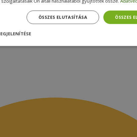
zsákbamacska
Garancia ellenőrzése
szolgáltatásaik Ön általi használatából gyűjtöttek össze.
Adatvéd
médiamegjelenések
latok
ÖSSZES ELUTASÍTÁSA
ÖSSZES 
EGJELENÍTÉSE
nül
Teljesítmény
Célzás
Funkcionalitás
dhetetlenül szükséges
Teljesítmény
Célzás
Funkcionalitás
Beso
 szükséges sütik lehetővé teszik a webhely alapvető funkcióit, például a felhasznál
eboldal nem használható megfelelően az elengedhetetlenül szükséges sütik nélkül.
Szolgáltató /
Lejárat
Leírás
Domain
nt
4 hét 2
Ezt a cookie-t a Cookie-Script.com szolgál
CookieScript