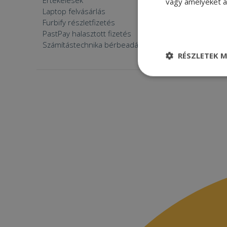
Értékelések
Furbify 
vagy amelyeket a 
Laptop felvásárlás
Furbify 
Furbify részletfizetés
Állásaján
PastPay halasztott fizetés
Számítástechnika bérbeadása
RÉSZLETEK M
Elengedhetetle
szükséges
Elenge
Az elengedhetetlenül
a fiókkezelést. A w
Név
CookieScriptConse