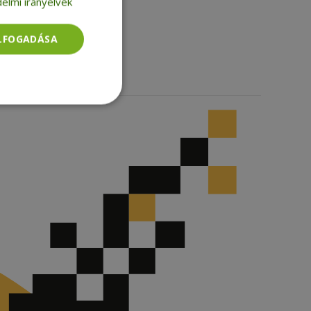
elmi irányelvek
Facebook
LinkedIn
TikTok
ELFOGADÁSA
Besorolatlan
rolatlan
ói bejelentkezést és
tatás használja a