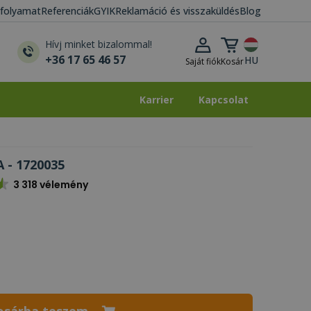
i folyamat
Referenciák
GYIK
Reklamáció és visszaküldés
Blog
Kosár lenyitása
Hívj minket bizalommal!
+36 17 65 46 57
HU
Saját fiók
Kosár
Karrier
Kapcsolat
Karrier
Kapcsolat
 - 1720035
3 318 vélemény