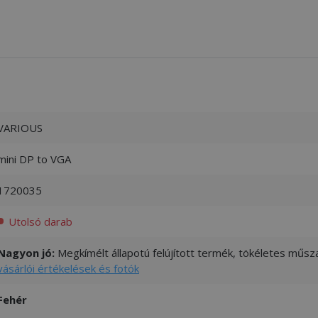
VARIOUS
mini DP to VGA
1720035
Utolsó darab
Nagyon jó:
Megkímélt állapotú felújított termék, tökéletes műsza
vásárlói értékelések és fotók
Fehér