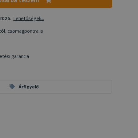
osárba teszem
2026.
Lehetőségek...
tól
, csomagpontra is
etési garancia
Árfigyelő