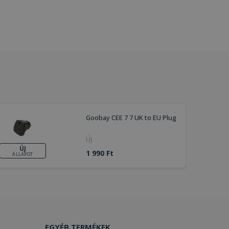
Goobay CEE 7 7 UK to EU Plug
Új
ÚJ
1 990 Ft
ÁLLAPOT
EGYÉB TERMÉKEK