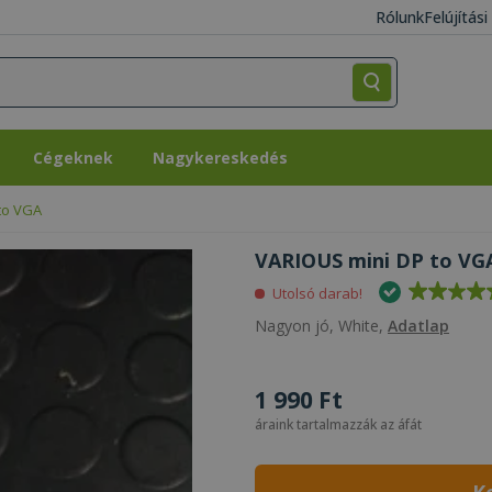
Rólunk
Felújítás
Cégeknek
Nagykereskedés
Cégeknek
Nagykereskedés
to VGA
VARIOUS mini DP to VGA
Utolsó darab!
Nagyon jó, White,
Adatlap
1 990 Ft
áraink tartalmazzák az áfát