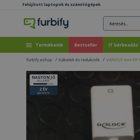
Felújított laptopok és számítógépek
rás gomb
Bestseller
IT bérbeadás
Termékeink
Bestseller
IT bérbeadás
furbify eshop
Kábelek és redukciók
VARIOUS mini DP 
NAGYON JÓ
ÁLLAPOT
2 ÉV
garancia