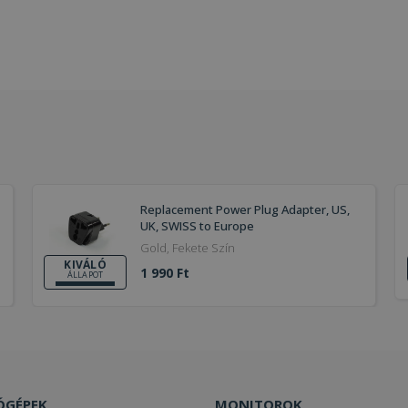
Replacement Power Plug Adapter, US,
UK, SWISS to Europe
Gold, Fekete Szín
KIVÁLÓ
1 990 Ft
ÁLLAPOT
ÓGÉPEK
MONITOROK