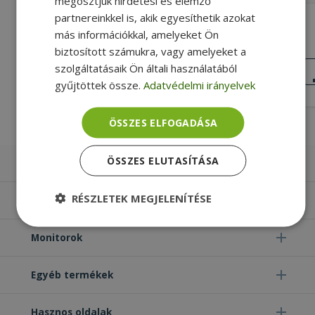
megosztjuk hirdetési és elemző
partnereinkkel is, akik egyesíthetik azokat
AKASA Displayport to D-sub - 20 cm -
más információkkal, amelyeket Ön
DP to VGA
biztosított számukra, vagy amelyeket a
Új, Fekete Szín, VGA Female
Csatlakozó Display Port 1.2 (DP) Male
szolgáltatásaik Ön általi használatából
ÚJ
Csatlakozó
ÁLLAPOT
gyűjtöttek össze.
Adatvédelmi irányelvek
3 990 Ft
ÖSSZES ELFOGADÁSA
ÖSSZES ELUTASÍTÁSA
Laptopok
RÉSZLETEK MEGJELENÍTÉSE
Számítógépek
Elengedhetetlenül
Teljesítmény
Monitorok
szükséges
Egyéb termékek
Célzás
Funkcionalitás
Besorolatlan
Hasznos oldalak