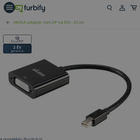
árás gomb
Beje
AKASA adapter mini DP na DVI - 20 cm
Regi
ÚJ
ÁLLAPOT
2 ÉV
garancia
A termékkép illusztráció.