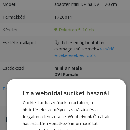
Modell
adapter mini DP na DVI - 20 cm
Termékkód
1720011
Készlet
Raktáron 5-10 db
Esztétikai állapot
Új:
Teljesen új, bontatlan
csomagolású termék -
vásárlói
értékelések és fotók
Csatlakozó
mini DP Male
DVI Female
Teljes adatlap megtekintése
Ez a weboldal sütiket használ
Cookie-kat használunk a tartalom, a
hirdetések személyre szabására és a
forgalom elemzésére. Webhelyünk Ön általi
Hasonló termékek
használatára vonatkozó információkat