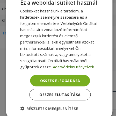
Ez a weboldal sütiket használ
Charger input
100-240V 1,6A 50-60 Hz
Cookie-kat használunk a tartalom, a
hirdetések személyre szabására és a
Charger output
19V / 3,42A
forgalom elemzésére. Webhelyünk Ön általi
használatára vonatkozó információkat
Teljes adatlap megtekintése
megosztjuk hirdetési és elemző
partnereinkkel is, akik egyesíthetik azokat
más információkkal, amelyeket Ön
biztosított számukra, vagy amelyeket a
Hasonló termékek
szolgáltatásaik Ön általi használatából
gyűjtöttek össze.
Adatvédelmi irányelvek
Replacement for Fujitsu 64W 24V
ÖSSZES ELFOGADÁSA
Gold, 64W Max. teljesítmény, 24V /
2,65A Charger output, Fujitsu
KIVÁLÓ
ÖSSZES ELUTASÍTÁSA
ÁLLAPOT
Kompatibilitás
7 090 Ft
RÉSZLETEK MEGJELENÍTÉSE