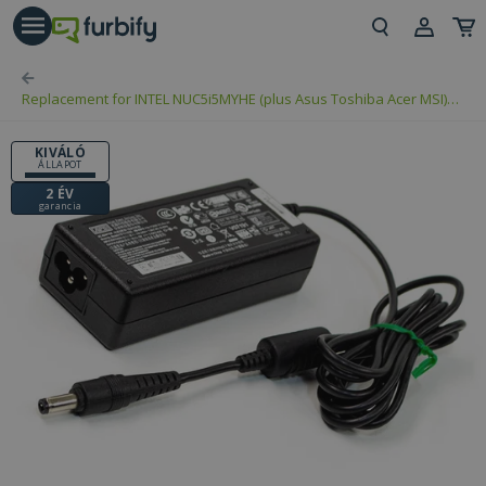
árás gomb
Beje
Replacement for INTEL NUC5i5MYHE (plus Asus Toshiba Acer MSI)
Regi
5,5 x 2,5mm, 19V
KIVÁLÓ
ÁLLAPOT
2 ÉV
garancia