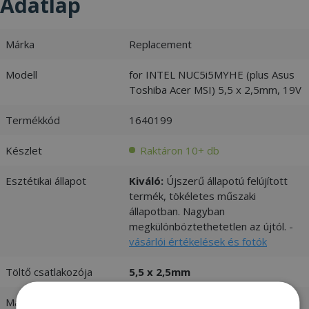
Adatlap
Márka
Replacement
Modell
for INTEL NUC5i5MYHE (plus Asus
Toshiba Acer MSI) 5,5 x 2,5mm, 19V
Termékkód
1640199
Készlet
Raktáron 10+ db
Esztétikai állapot
Kiváló:
Újszerű állapotú felújított
termék, tökéletes műszaki
állapotban. Nagyban
megkülönböztethetetlen az újtól. -
vásárlói értékelések és fotók
Töltő csatlakozója
5,5 x 2,5mm
Max. teljesítmény
65W