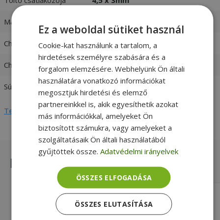
Max. teljesítmény
90W
Ez a weboldal sütiket használ
Charger input
100-240V 1,5A 50-60 Hz
Cookie-kat használunk a tartalom, a
hirdetések személyre szabására és a
Charger output
19,5V / 4,62A
forgalom elemzésére. Webhelyünk Ön általi
használatára vonatkozó információkat
Súly
0,4 kg
megosztjuk hirdetési és elemző
partnereinkkel is, akik egyesíthetik azokat
Teljes adatlap megtekintése
más információkkal, amelyeket Ön
biztosított számukra, vagy amelyeket a
szolgáltatásaik Ön általi használatából
gyűjtöttek össze.
Adatvédelmi irányelvek
Hasonló termékek
ÖSSZES ELFOGADÁSA
Replacement for Fujitsu 64W 24V
ÖSSZES ELUTASÍTÁSA
Gold, 64W Max. teljesítmény, 24V /