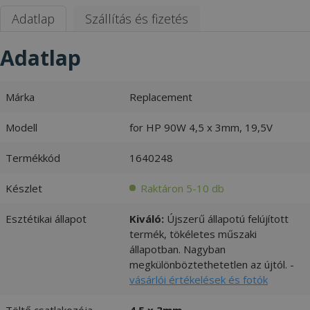
Adatlap
Szállítás és fizetés
Adatlap
Márka
Replacement
Modell
for HP 90W 4,5 x 3mm, 19,5V
Termékkód
1640248
Készlet
Raktáron 5-10 db
Esztétikai állapot
Kiváló:
Újszerű állapotú felújított
termék, tökéletes műszaki
állapotban. Nagyban
megkülönböztethetetlen az újtól. -
vásárlói értékelések és fotók
Töltő csatlakozója
4,5 x 3mm