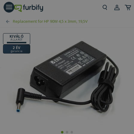
árás gomb
Beje
Replacement for HP 90W 4,5 x 3mm, 19,5V
Regi
KIVÁLÓ
ÁLLAPOT
2 ÉV
garancia