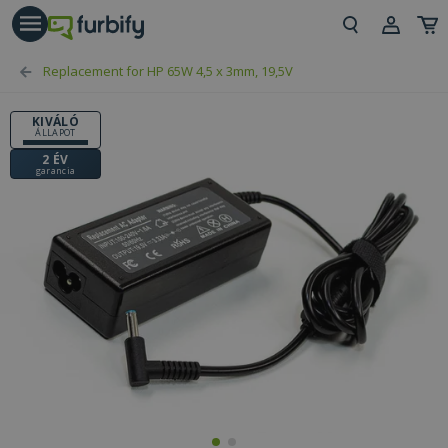
árás gomb
Beje
Replacement for HP 65W 4,5 x 3mm, 19,5V
Regi
KIVÁLÓ
ÁLLAPOT
2 ÉV
garancia