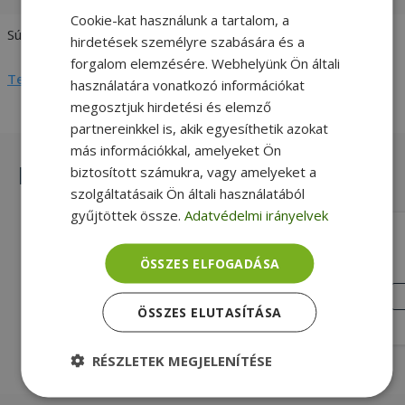
Cookie-kat használunk a tartalom, a
Súly
0,2 kg
hirdetések személyre szabására és a
forgalom elemzésére. Webhelyünk Ön általi
Teljes adatlap megtekintése
használatára vonatkozó információkat
megosztjuk hirdetési és elemző
partnereinkkel is, akik egyesíthetik azokat
más információkkal, amelyeket Ön
Hasonló termékek
biztosított számukra, vagy amelyeket a
szolgáltatásaik Ön általi használatából
gyűjtöttek össze.
Adatvédelmi irányelvek
Replacement for Fujitsu 64W 24V
ÖSSZES ELFOGADÁSA
Gold, 64W Max. teljesítmény, 24V /
2,65A Charger output, Fujitsu
KIVÁLÓ
ÁLLAPOT
Kompatibilitás
ÖSSZES ELUTASÍTÁSA
7 090 Ft
RÉSZLETEK MEGJELENÍTÉSE
Elengedhetetlenül
Teljesítmény