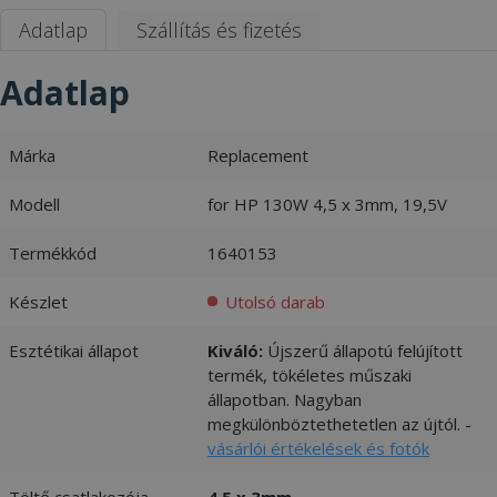
Adatlap
Szállítás és fizetés
Adatlap
Márka
Replacement
Modell
for HP 130W 4,5 x 3mm, 19,5V
Termékkód
1640153
Készlet
Utolsó darab
Esztétikai állapot
Kiváló:
Újszerű állapotú felújított
termék, tökéletes műszaki
állapotban. Nagyban
megkülönböztethetetlen az újtól. -
vásárlói értékelések és fotók
Töltő csatlakozója
4,5 x 3mm