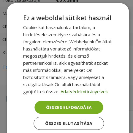
Max. teljesítmény
130W
Ez a weboldal sütiket használ
Charger input
100-240V 1,5A 50-60 Hz
Cookie-kat használunk a tartalom, a
hirdetések személyre szabására és a
Charger output
19,5V / 6,67A
forgalom elemzésére. Webhelyünk Ön általi
használatára vonatkozó információkat
Kompatibilitás
HP
megosztjuk hirdetési és elemző
partnereinkkel is, akik egyesíthetik azokat
Teljes adatlap megtekintése
más információkkal, amelyeket Ön
biztosított számukra, vagy amelyeket a
szolgáltatásaik Ön általi használatából
gyűjtöttek össze.
Adatvédelmi irányelvek
Hasonló termékek
ÖSSZES ELFOGADÁSA
Replacement for Fujitsu 64W 24V
ÖSSZES ELUTASÍTÁSA
Gold, 64W Max. teljesítmény, 24V /