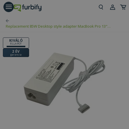
árás gomb
Beje
Replacement 85W Desktop style adapter MacBook Pro 13"
Regi
MagSafe2 (20V 4.5A)
KIVÁLÓ
ÁLLAPOT
2 ÉV
garancia