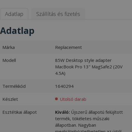
Adatlap
Szállítás és fizetés
Adatlap
Márka
Replacement
Modell
85W Desktop style adapter
MacBook Pro 13" MagSafe2 (20V
4.5A)
Termékkód
1640294
Készlet
Utolsó darab
Esztétikai állapot
Kiváló:
Újszerű állapotú felújított
termék, tökéletes műszaki
állapotban. Nagyban
megkülönböztethetetlen az újtól. -