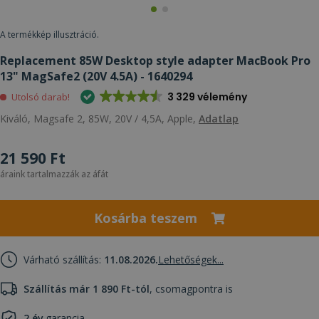
A termékkép illusztráció.
Replacement 85W Desktop style adapter MacBook Pro
13" MagSafe2 (20V 4.5A) - 1640294
3 329 vélemény
Utolsó darab!
Kiváló, Magsafe 2, 85W, 20V / 4,5A, Apple,
Adatlap
21 590 Ft
áraink tartalmazzák az áfát
Kosárba teszem
Várható szállítás:
11.08.2026.
Lehetőségek...
Szállítás már 1 890 Ft-tól
, csomagpontra is
2 év
garancia