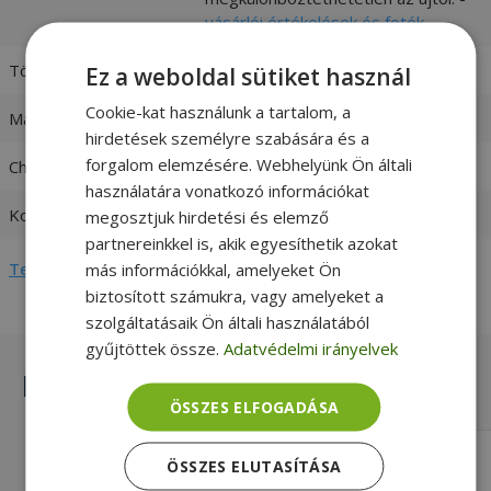
vásárlói értékelések és fotók
Töltő csatlakozója
Magsafe 2
Ez a weboldal sütiket használ
Cookie-kat használunk a tartalom, a
Max. teljesítmény
85W
hirdetések személyre szabására és a
forgalom elemzésére. Webhelyünk Ön általi
Charger output
20V / 4,5A
használatára vonatkozó információkat
Kompatibilitás
Apple
megosztjuk hirdetési és elemző
partnereinkkel is, akik egyesíthetik azokat
Teljes adatlap megtekintése
más információkkal, amelyeket Ön
biztosított számukra, vagy amelyeket a
szolgáltatásaik Ön általi használatából
gyűjtöttek össze.
Adatvédelmi irányelvek
Hasonló termékek
ÖSSZES ELFOGADÁSA
Replacement for Fujitsu 64W 24V
ÖSSZES ELUTASÍTÁSA