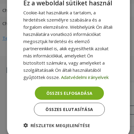
Ez a weboldal sütiket használ
Charger input
100-240V 1,5A 50-60 Hz
Cookie-kat használunk a tartalom, a
hirdetések személyre szabására és a
Charger output
12V / 5A
forgalom elemzésére. Webhelyünk Ön általi
használatára vonatkozó információkat
Teljes adatlap megtekintése
megosztjuk hirdetési és elemző
partnereinkkel is, akik egyesíthetik azokat
más információkkal, amelyeket Ön
biztosított számukra, vagy amelyeket a
Hasonló termékek
szolgáltatásaik Ön általi használatából
gyűjtöttek össze.
Adatvédelmi irányelvek
Replacement for Fujitsu 64W 24V
ÖSSZES ELFOGADÁSA
Gold, 64W Max. teljesítmény, 24V /
2,65A Charger output, Fujitsu
KIVÁLÓ
ÖSSZES ELUTASÍTÁSA
ÁLLAPOT
Kompatibilitás
7 090 Ft
RÉSZLETEK MEGJELENÍTÉSE