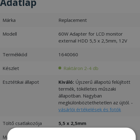
Adatlap
Márka
Replacement
Modell
60W Adapter for LCD monitor
external HDD 5,5 x 2,5mm, 12V
Termékkód
1640060
Készlet
Raktáron 2-4 db
Esztétikai állapot
Kiváló:
Újszerű állapotú felújított
termék, tökéletes műszaki
állapotban. Nagyban
megkülönböztethetetlen az újtól. -
vásárlói értékelések és fotók
Töltő csatlakozója
5,5 x 2,5mm
Max. teljesítmény
60W