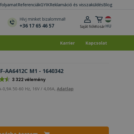
i folyamat
Referenciák
GYIK
Reklamáció és visszaküldés
Blog
Kosár lenyitása
Hívj minket bizalommal!
+36 17 65 46 57
HU
Saját fiók
Kosár
Karrier
Kapcsolat
Karrier
Kapcsolat
F-AA6412C M1 - 1640342
3 322 vélemény
-0,9A 50-60 Hz, 16V / 4,06A,
Adatlap