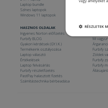
vagy amelyeket a 
Laptop bundle
Windows
Színes laptopok
Windows 11 laptopok
RÉSZLETEK M
HASZNOS OLDALAK
FURBIFY
Ingyenes Norton előfizetés
Mi a felúj
Elengedhetetle
Furbify BLOG
Mi vagyun
szükséges
Gyakori kérdések (GY.I.K.)
Árgaranci
Termékeink osztályozása
Furbify s
Laptop választó
Zöldek v
Értékelések
Furbify 
Laptop felvásárlás
Furbify 
Furbify részletfizetés
Állásaján
Elenge
PastPay halasztott fizetés
Számítástechnika bérbeadása
Az elengedhetetlenül
a fiókkezelést. A w
Név
CookieScriptConse