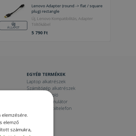
Lenovo Adapter (round -> flat / square
plug) rectangle
Új, Lenovo Kompatibilitás, Adapter
Töltőkábel
ÚJ
ÁLLAPOT
5 790 Ft
EGYÉB TERMÉKEK
Laptop alkatrészek
Számítógép alkatrészek
Laptop dokkoló
Laptop akkumulátor
Használt mobiltelefon
Tablet
m elemzésére.
Printer
és elemző
Toner
sított számukra,
Smartwatch