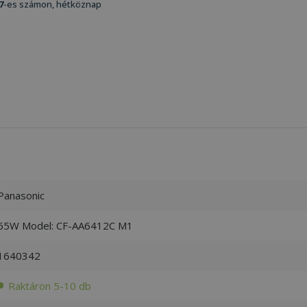
7
-es számon, hétköznap
Panasonic
65W Model: CF-AA6412C M1
1640342
Raktáron 5-10 db