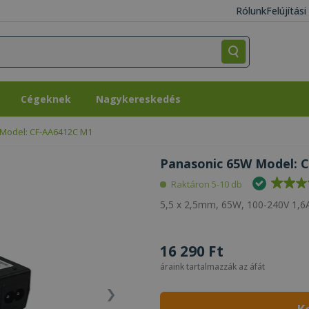
Rólunk
Felújítás
Cégeknek
Nagykereskedés
Cégeknek
Nagykereskedés
Model: CF-AA6412C M1
Panasonic 65W Model: C
Raktáron 5-10 db
5,5 x 2,5mm, 65W, 100-240V 1,6A
16 290 Ft
áraink tartalmazzák az áfát