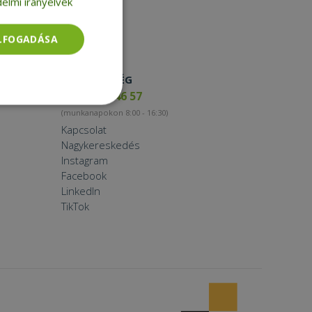
elmi irányelvek
ELFOGADÁSA
ELÉRHETŐSÉG
+36 17 65 46 57
Besorolatlan
(munkanapokon 8:00 - 16:30)
Kapcsolat
Nagykereskedés
Instagram
Facebook
LinkedIn
TikTok
rolatlan
ói bejelentkezést és
tatás használja a