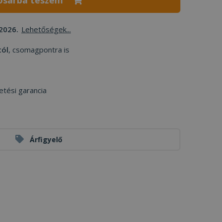
osárba teszem
2026.
Lehetőségek...
tól
, csomagpontra is
etési garancia
Árfigyelő