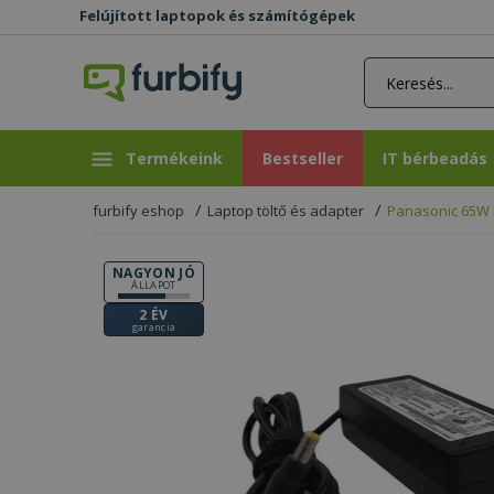
Felújított laptopok és számítógépek
rás gomb
Bestseller
IT bérbeadás
Termékeink
Bestseller
IT bérbeadás
furbify eshop
Laptop töltő és adapter
Panasonic 65W 
NAGYON JÓ
ÁLLAPOT
2 ÉV
garancia