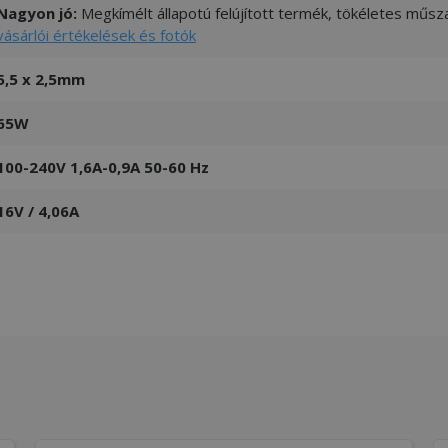
Nagyon jó:
Megkímélt állapotú felújított termék, tökéletes műsza
vásárlói értékelések és fotók
5,5 x 2,5mm
65W
100-240V 1,6A-0,9A 50-60 Hz
16V / 4,06A