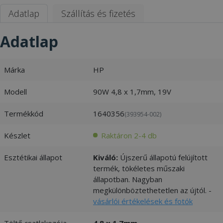
Adatlap
Szállítás és fizetés
Adatlap
Márka
HP
Modell
90W 4,8 x 1,7mm, 19V
Termékkód
1640356
(393954-002)
Készlet
Raktáron 2-4 db
Esztétikai állapot
Kiváló:
Újszerű állapotú felújított
termék, tökéletes műszaki
állapotban. Nagyban
megkülönböztethetetlen az újtól. -
vásárlói értékelések és fotók
Töltő csatlakozója
4,8 x 1,7mm