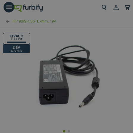
árás gomb
Beje
HP 90W 4,8 x 1,7mm, 19V
Regi
KIVÁLÓ
ÁLLAPOT
2 ÉV
garancia