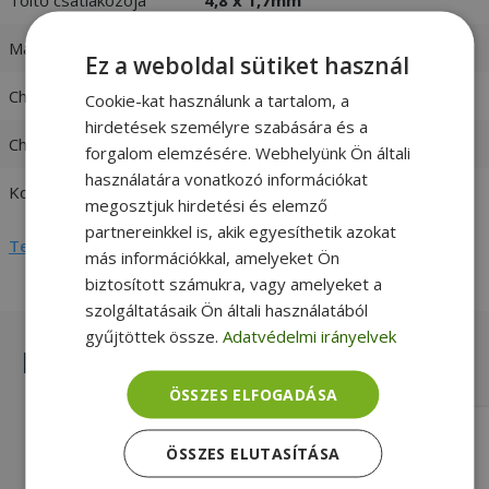
Max. teljesítmény
90W
Ez a weboldal sütiket használ
Charger input
100-240V 1,5A 50-60 Hz
Cookie-kat használunk a tartalom, a
hirdetések személyre szabására és a
Charger output
19V / 4,74A
forgalom elemzésére. Webhelyünk Ön általi
használatára vonatkozó információkat
Kompatibilitás
HP
megosztjuk hirdetési és elemző
partnereinkkel is, akik egyesíthetik azokat
Teljes adatlap megtekintése
más információkkal, amelyeket Ön
biztosított számukra, vagy amelyeket a
szolgáltatásaik Ön általi használatából
gyűjtöttek össze.
Adatvédelmi irányelvek
Hasonló termékek
ÖSSZES ELFOGADÁSA
HP HP envy to HP regular (4.5mm x
ÖSSZES ELUTASÍTÁSA
3.0mm to 7.4mm x 5.0mm)
Silver, HP Kompatibilitás, Adapter