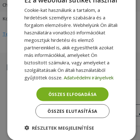
Charger output
19,5V / 4,62A
Cookie-kat használunk a tartalom, a
hirdetések személyre szabására és a
Kompatibilitás
HP
forgalom elemzésére. Webhelyünk Ön általi
használatára vonatkozó információkat
Teljes adatlap megtekintése
megosztjuk hirdetési és elemző
partnereinkkel is, akik egyesíthetik azokat
más információkkal, amelyeket Ön
biztosított számukra, vagy amelyeket a
Hasonló termékek
szolgáltatásaik Ön általi használatából
gyűjtöttek össze.
Adatvédelmi irányelvek
HP HP envy to HP regular (4.5mm x
ÖSSZES ELFOGADÁSA
3.0mm to 7.4mm x 5.0mm)
Silver, HP Kompatibilitás, Adapter
Töltőkábel
NAGYON JÓ
ÖSSZES ELUTASÍTÁSA
ÁLLAPOT
5 790 Ft
RÉSZLETEK MEGJELENÍTÉSE