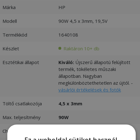
Márka
HP
Modell
90W 4,5 x 3mm, 19,5V
Termékkód
1640108
Készlet
Raktáron 10+ db
Esztétikai állapot
Kiváló:
Újszerű állapotú felújított
termék, tökéletes műszaki
állapotban. Nagyban
megkülönböztethetetlen az újtól. -
vásárlói értékelések és fotók
Töltő csatlakozója
4,5 x 3mm
Max. teljesítmény
90W
Charger input
100-240V 1,5A 50-60 Hz
Ez a weboldal sütiket használ