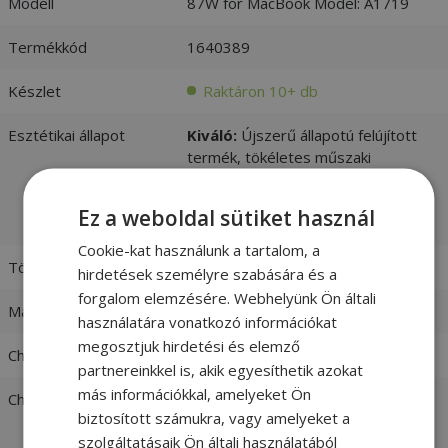
Modell
87W for MacBook Model: A1719
Termékkód
1640389
Készlet
Raktáron 10+ db
Esztétikai állapot
Kiváló:
Újszerű állapotú felújított
termék, tökéletes műszaki
állapotban. Nagyban
megkülönböztethetetlen az újtól. -
Ez a weboldal sütiket használ
vásárlói értékelések és fotók
Cookie-kat használunk a tartalom, a
Töltő csatlakozója
Type-C (USB-C)
hirdetések személyre szabására és a
forgalom elemzésére. Webhelyünk Ön általi
Max. teljesítmény
87W
használatára vonatkozó információkat
megosztjuk hirdetési és elemző
Charger input
100-240V 1,5A 50-60 Hz
partnereinkkel is, akik egyesíthetik azokat
más információkkal, amelyeket Ön
Charger output
9V / 3,0A
biztosított számukra, vagy amelyeket a
20,2V / 4,3A
szolgáltatásaik Ön általi használatából
5,2V / 2,4A