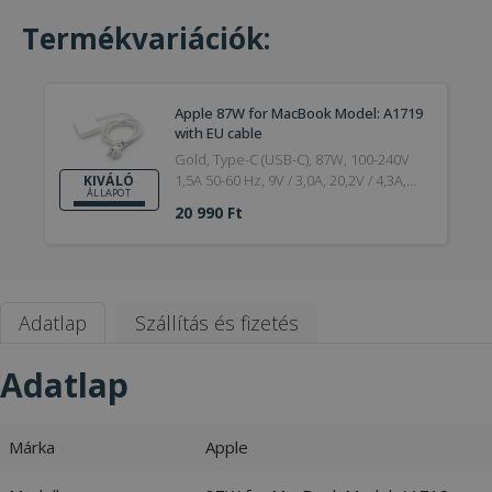
Termékvariációk:
Apple 87W for MacBook Model: A1719
with EU cable
Gold, Type-C (USB-C), 87W, 100-240V
1,5A 50-60 Hz, 9V / 3,0A, 20,2V / 4,3A,
KIVÁLÓ
ÁLLAPOT
5,2V / 2,4A, Apple, Kiváló
20 990 Ft
Adatlap
Szállítás és fizetés
Adatlap
Márka
Apple