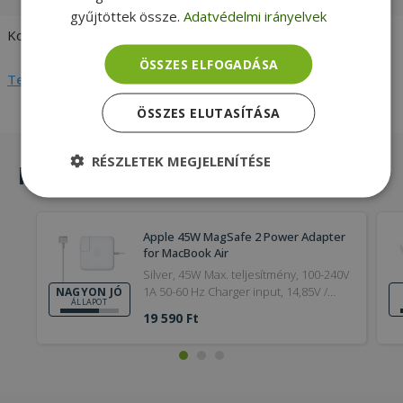
gyűjtöttek össze.
Adatvédelmi irányelvek
Kompatibilitás
Apple
ÖSSZES ELFOGADÁSA
Teljes adatlap megtekintése
ÖSSZES ELUTASÍTÁSA
RÉSZLETEK MEGJELENÍTÉSE
Hasonló termékek
Elengedhetetlenül
Teljesítmény
szükséges
Apple 45W MagSafe 2 Power Adapter
for MacBook Air
Silver, 45W Max. teljesítmény, 100-240V
Célzás
Funkcionalitás
Besorolatlan
1A 50-60 Hz Charger input, 14,85V /
NAGYON JÓ
ÁLLAPOT
3,05A Charger output
19 590 Ft