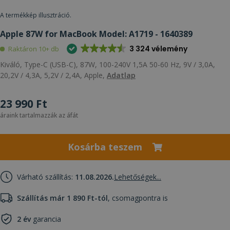
A termékkép illusztráció.
Apple 87W for MacBook Model: A1719 - 1640389
3 324 vélemény
Raktáron 10+ db
Kiváló, Type-C (USB-C), 87W, 100-240V 1,5A 50-60 Hz, 9V / 3,0A,
20,2V / 4,3A, 5,2V / 2,4A, Apple,
Adatlap
23 990 Ft
áraink tartalmazzák az áfát
Kosárba teszem
Várható szállítás:
11.08.2026.
Lehetőségek...
Szállítás már 1 890 Ft-tól
, csomagpontra is
2 év
garancia