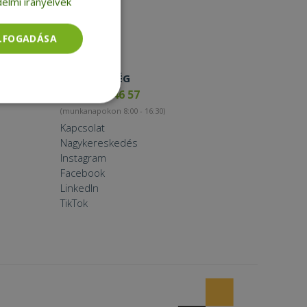
elmi irányelvek
ELFOGADÁSA
ELÉRHETŐSÉG
+36 17 65 46 57
Besorolatlan
(munkanapokon 8:00 - 16:30)
Kapcsolat
Nagykereskedés
Instagram
Facebook
LinkedIn
TikTok
rolatlan
ói bejelentkezést és
tatás használja a