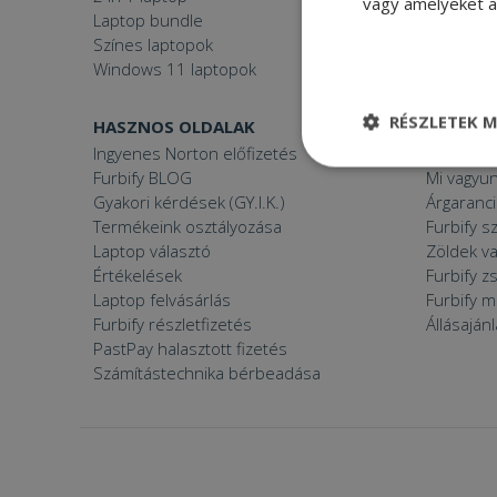
vagy amelyeket a 
Laptop bundle
Windows
Színes laptopok
Windows 11 laptopok
RÉSZLETEK M
HASZNOS OLDALAK
FURBIFY
Ingyenes Norton előfizetés
Mi a felúj
Elengedhetetle
Furbify BLOG
Mi vagyun
szükséges
Gyakori kérdések (GY.I.K.)
Árgaranci
Termékeink osztályozása
Furbify s
Laptop választó
Zöldek v
Értékelések
Furbify 
Laptop felvásárlás
Furbify 
Furbify részletfizetés
Állásaján
Elenge
PastPay halasztott fizetés
Számítástechnika bérbeadása
Az elengedhetetlenül
a fiókkezelést. A w
Név
CookieScriptConse