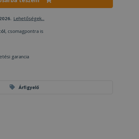
osárba teszem
2026.
Lehetőségek...
tól
, csomagpontra is
etési garancia
Árfigyelő