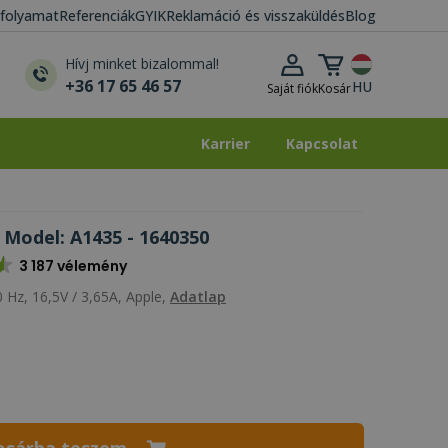
i folyamat
Referenciák
GYIK
Reklamáció és visszaküldés
Blog
Kosár lenyitása
Hívj minket bizalommal!
+36 17 65 46 57
HU
Saját fiók
Kosár
Karrier
Kapcsolat
Karrier
Kapcsolat
Model: A1435 - 1640350
3 187 vélemény
 Hz, 16,5V / 3,65A, Apple,
Adatlap