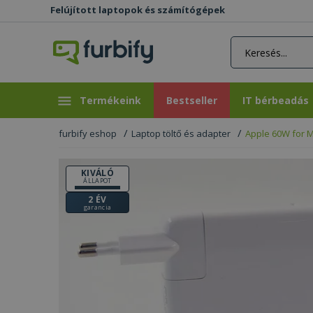
Felújított laptopok és számítógépek
rás gomb
Bestseller
IT bérbeadás
Termékeink
Bestseller
IT bérbeadás
furbify eshop
Laptop töltő és adapter
Apple 60W for 
KIVÁLÓ
ÁLLAPOT
2 ÉV
garancia