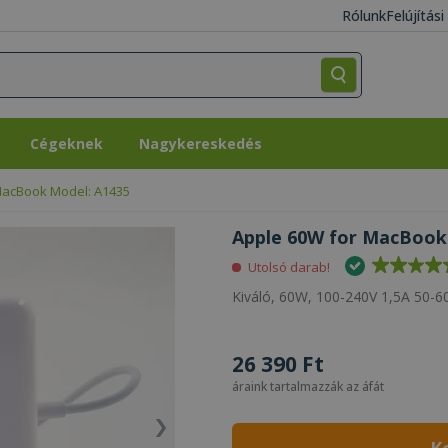
Rólunk
Felújítás
Cégeknek
Nagykereskedés
Cégeknek
Nagykereskedés
MacBook Model: A1435
Apple 60W for MacBook 
Utolsó darab!
Kiváló, 60W, 100-240V 1,5A 50-60
26 390 Ft
áraink tartalmazzák az áfát