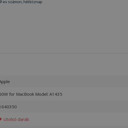
7
-es számon, hétköznap
Apple
60W for MacBook Model: A1435
1640350
Utolsó darab