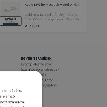
Apple 85W for MacBook Model: A1424
Gold, 85W Max. teljesítmény, 100-240V
1,5A 50-60 Hz Charger input, 20V / 4,25A
KIVÁLÓ
ÁLLAPOT
Charger output
21 590 Ft
EGYÉB TERMÉKEK
Laptop alkatrészek
Számítógép alkatrészek
Laptop dokkoló
Laptop akkumulátor
Használt mobiltelefon
Tablet
m elemzésére.
Printer
és elemző
Toner
sított számukra,
Smartwatch