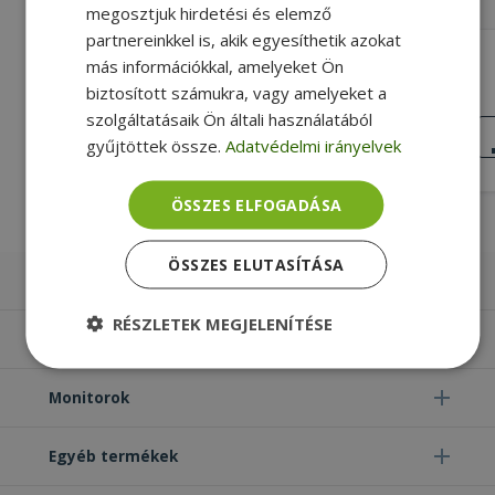
megosztjuk hirdetési és elemző
partnereinkkel is, akik egyesíthetik azokat
VARIOUS 2xUSB 3.0 adapter
más információkkal, amelyeket Ön
biztosított számukra, vagy amelyeket a
Gold
szolgáltatásaik Ön általi használatából
KIVÁLÓ
ÁLLAPOT
gyűjtöttek össze.
Adatvédelmi irányelvek
5 490 Ft
ÖSSZES ELFOGADÁSA
ÖSSZES ELUTASÍTÁSA
Laptopok
RÉSZLETEK MEGJELENÍTÉSE
Számítógépek
Elengedhetetlenül
Teljesítmény
szükséges
Monitorok
Egyéb termékek
Célzás
Funkcionalitás
Besorolatlan