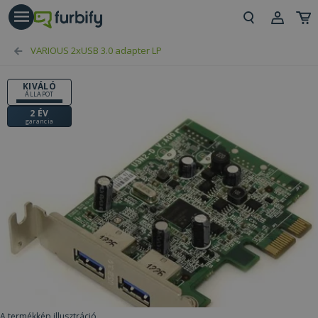
árás gomb
Beje
VARIOUS 2xUSB 3.0 adapter LP
Regi
KIVÁLÓ
ÁLLAPOT
2 ÉV
garancia
A termékkép illusztráció.