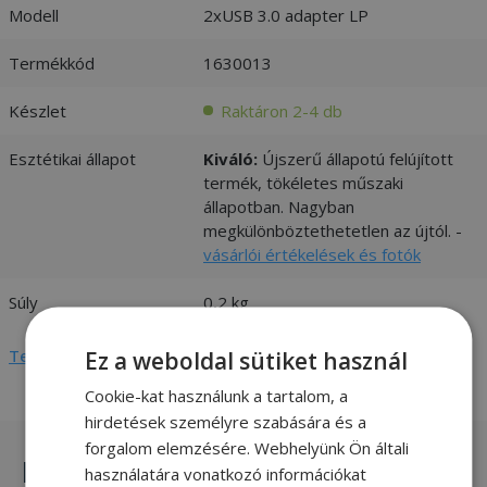
Modell
2xUSB 3.0 adapter LP
Termékkód
1630013
Készlet
Raktáron 2-4 db
Esztétikai állapot
Kiváló:
Újszerű állapotú felújított
termék, tökéletes műszaki
állapotban. Nagyban
megkülönböztethetetlen az újtól. -
vásárlói értékelések és fotók
Súly
0,2 kg
Teljes adatlap megtekintése
Ez a weboldal sütiket használ
Cookie-kat használunk a tartalom, a
hirdetések személyre szabására és a
forgalom elemzésére. Webhelyünk Ön általi
Hasonló termékek
használatára vonatkozó információkat