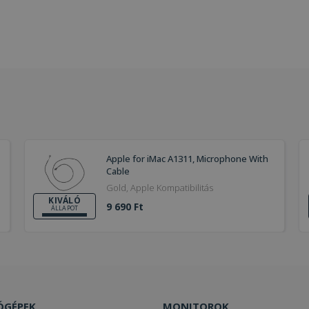
Apple for iMac A1311, Microphone With
Cable
Gold, Apple Kompatibilitás
KIVÁLÓ
9 690 Ft
ÁLLAPOT
ÓGÉPEK
MONITOROK