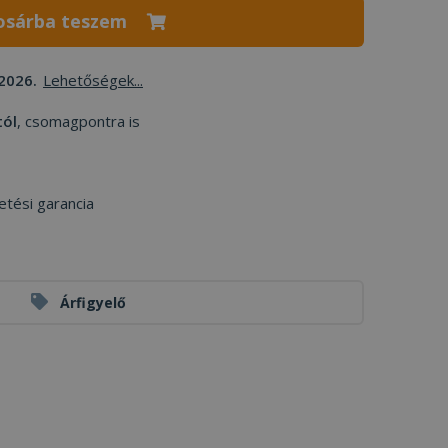
osárba teszem
2026.
Lehetőségek...
tól
, csomagpontra is
etési garancia
Árfigyelő