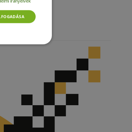
elmi irányelvek
Facebook
LinkedIn
TikTok
ELFOGADÁSA
Besorolatlan
rolatlan
ói bejelentkezést és
tatás használja a