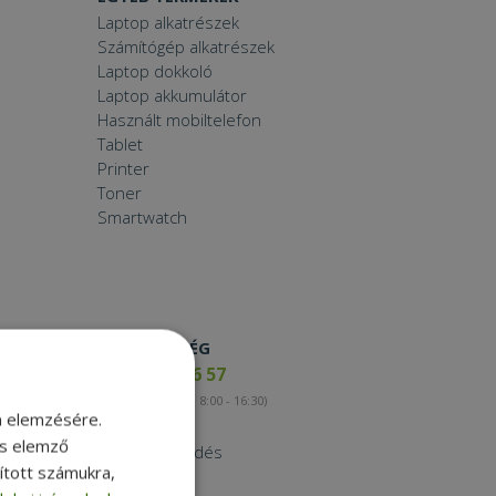
Laptop alkatrészek
Számítógép alkatrészek
Laptop dokkoló
Laptop akkumulátor
Használt mobiltelefon
Tablet
Printer
Toner
Smartwatch
ELÉRHETŐSÉG
+36 17 65 46 57
(munkanapokon 8:00 - 16:30)
m elemzésére.
Kapcsolat
és elemző
Nagykereskedés
sított számukra,
Instagram