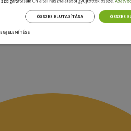
zsákbamacska
Garancia ellenőrzése
szolgáltatásaik Ön általi használatából gyűjtöttek össze.
Adatvéd
médiamegjelenések
latok
ÖSSZES ELUTASÍTÁSA
ÖSSZES 
EGJELENÍTÉSE
nül
Teljesítmény
Célzás
Funkcionalitás
dhetetlenül szükséges
Teljesítmény
Célzás
Funkcionalitás
Beso
 szükséges sütik lehetővé teszik a webhely alapvető funkcióit, például a felhasznál
eboldal nem használható megfelelően az elengedhetetlenül szükséges sütik nélkül.
Szolgáltató /
Lejárat
Leírás
Domain
nt
4 hét 2
Ezt a cookie-t a Cookie-Script.com szolgál
CookieScript