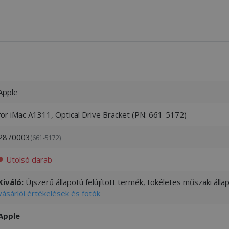
Apple
for iMac A1311, Optical Drive Bracket (PN: 661-5172)
2870003
(661-5172)
Utolsó darab
Kiváló:
Újszerű állapotú felújított termék, tökéletes műszaki áll
vásárlói értékelések és fotók
Apple