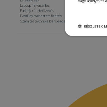
Értékelések
Furbify 
vagy amelyeket a 
Laptop felvásárlás
Furbify 
Furbify részletfizetés
Állásaján
PastPay halasztott fizetés
Számítástechnika bérbeadása
RÉSZLETEK M
Elengedhetetle
szükséges
Elenge
Az elengedhetetlenül
a fiókkezelést. A w
Név
CookieScriptConse