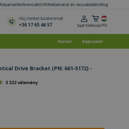
i folyamat
Referenciák
GYIK
Reklamáció és visszaküldés
Blog
Kosár lenyitása
Hívj minket bizalommal!
+36 17 65 46 57
HU
Saját fiók
Kosár
Karrier
Kapcsolat
Karrier
Kapcsolat
tical Drive Bracket (PN: 661-5172) -
3 322 vélemény