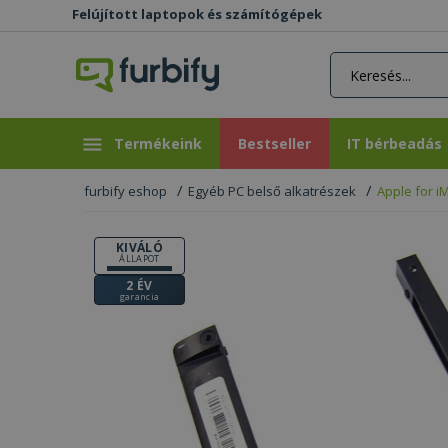
Felújított laptopok és számítógépek
rás gomb
Bestseller
IT bérbeadás
Termékeink
Bestseller
IT bérbeadás
furbify eshop
Egyéb PC belső alkatrészek
Apple for i
KIVÁLÓ
ÁLLAPOT
2 ÉV
garancia