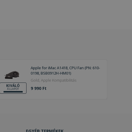
Apple for iMac A1418, CPU Fan (PN: 610-
0198, BSB0912H-HM01)
Gold, Apple Kompatibilitás
KIVÁLÓ
9 990 Ft
ÁLLAPOT
EGYÉB TERMÉKEK