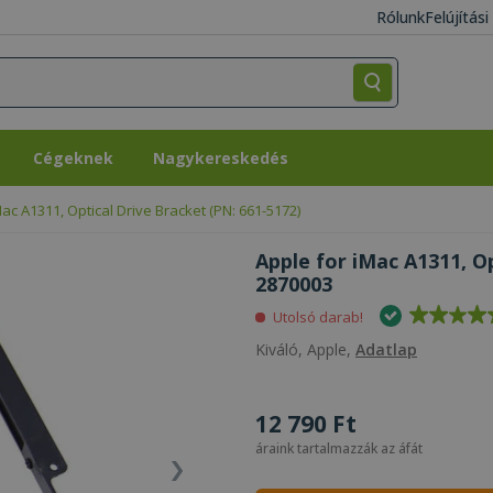
Rólunk
Felújítás
Cégeknek
Nagykereskedés
Cégeknek
Nagykereskedés
Mac A1311, Optical Drive Bracket (PN: 661-5172)
Apple for iMac A1311, Op
2870003
Utolsó darab!
Kiváló, Apple,
Adatlap
12 790 Ft
áraink tartalmazzák az áfát