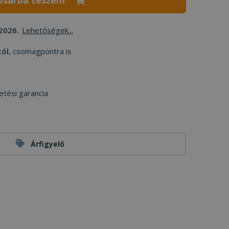
osárba teszem
2026.
Lehetőségek...
tól
, csomagpontra is
etési garancia
Árfigyelő