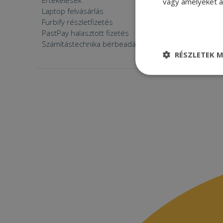
Értékelések
Furbify 
vagy amelyeket a 
Laptop felvásárlás
Furbify 
Furbify részletfizetés
Állásaján
PastPay halasztott fizetés
Számítástechnika bérbeadása
RÉSZLETEK M
Elengedhetetle
szükséges
Elenge
Az elengedhetetlenül
a fiókkezelést. A w
Név
CookieScriptConse