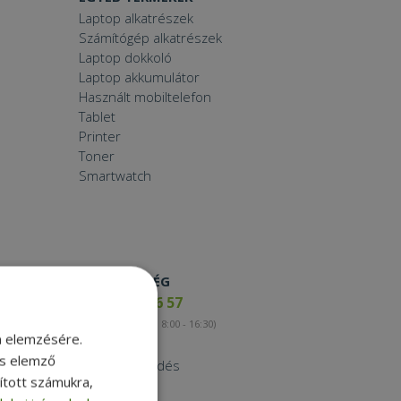
Laptop alkatrészek
Számítógép alkatrészek
Laptop dokkoló
Laptop akkumulátor
Használt mobiltelefon
Tablet
Printer
Toner
Smartwatch
ELÉRHETŐSÉG
+36 17 65 46 57
(munkanapokon 8:00 - 16:30)
m elemzésére.
Kapcsolat
és elemző
Nagykereskedés
sított számukra,
Instagram