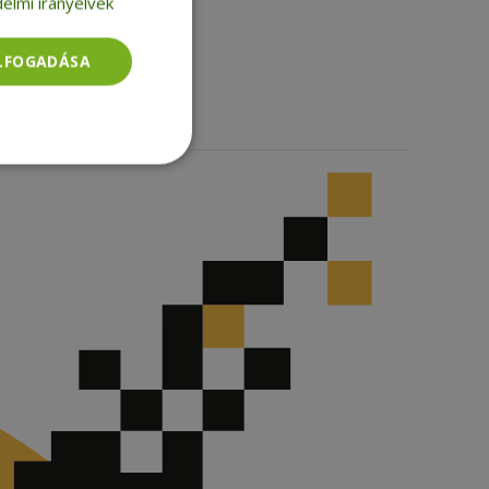
elmi irányelvek
Facebook
LinkedIn
TikTok
ELFOGADÁSA
Besorolatlan
rolatlan
ói bejelentkezést és
tatás használja a