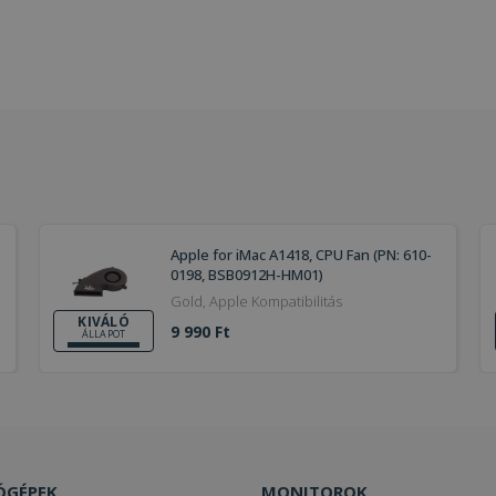
Apple for iMac A1418, CPU Fan (PN: 610-
0198, BSB0912H-HM01)
Gold, Apple Kompatibilitás
KIVÁLÓ
9 990 Ft
ÁLLAPOT
ÓGÉPEK
MONITOROK