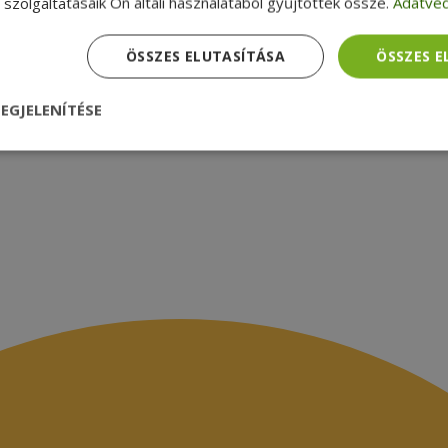
zsákbamacska
Garancia ellenőrzése
szolgáltatásaik Ön általi használatából gyűjtöttek össze.
Adatvéd
médiamegjelenések
latok
ÖSSZES ELUTASÍTÁSA
ÖSSZES 
EGJELENÍTÉSE
nül
Teljesítmény
Célzás
Funkcionalitás
dhetetlenül szükséges
Teljesítmény
Célzás
Funkcionalitás
Beso
 szükséges sütik lehetővé teszik a webhely alapvető funkcióit, például a felhasznál
eboldal nem használható megfelelően az elengedhetetlenül szükséges sütik nélkül.
Szolgáltató /
Lejárat
Leírás
Domain
nt
4 hét 2
Ezt a cookie-t a Cookie-Script.com szolgál
CookieScript