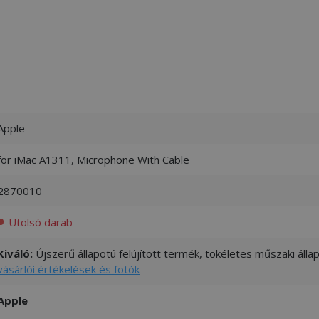
Apple
for iMac A1311, Microphone With Cable
2870010
Utolsó darab
Kiváló:
Újszerű állapotú felújított termék, tökéletes műszaki áll
vásárlói értékelések és fotók
Apple