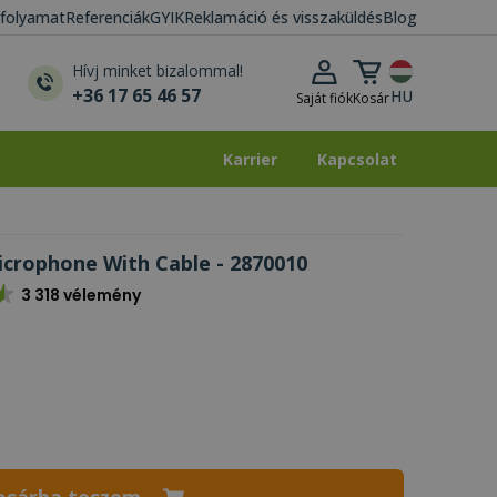
i folyamat
Referenciák
GYIK
Reklamáció és visszaküldés
Blog
Kosár lenyitása
Hívj minket bizalommal!
+36 17 65 46 57
HU
Saját fiók
Kosár
Karrier
Kapcsolat
Karrier
Kapcsolat
icrophone With Cable - 2870010
3 318 vélemény