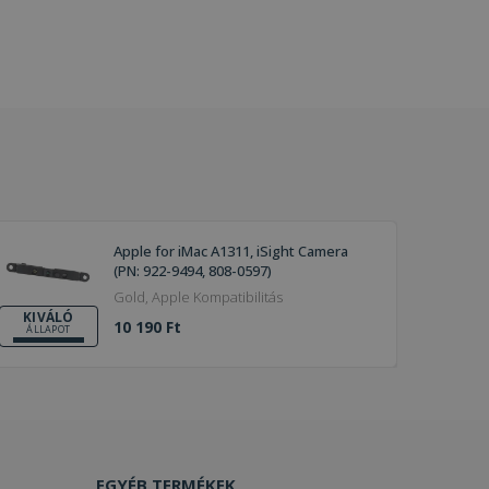
Apple for iMac A1311, iSight Camera
(PN: 922-9494, 808-0597)
Gold, Apple Kompatibilitás
KIVÁLÓ
10 190 Ft
ÁLLAPOT
EGYÉB TERMÉKEK