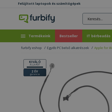
Felújított laptopok és számítógépek
rás gomb
Bestseller
IT bérbeadás
Termékeink
Bestseller
IT bérbeadás
furbify eshop
Egyéb PC belső alkatrészek
Apple for i
KIVÁLÓ
ÁLLAPOT
2 ÉV
garancia