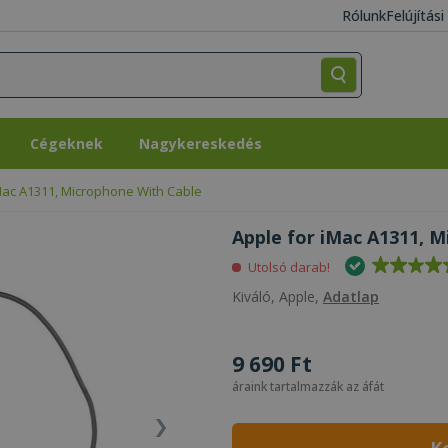
Rólunk
Felújítás
Cégeknek
Nagykereskedés
Cégeknek
Nagykereskedés
Mac A1311, Microphone With Cable
Apple for iMac A1311, M
Utolsó darab!
Kiváló, Apple,
Adatlap
9 690 Ft
áraink tartalmazzák az áfát