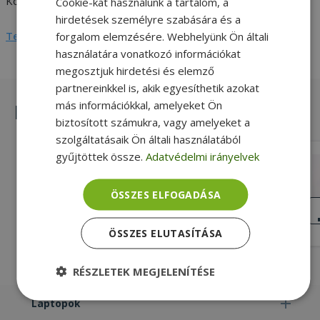
Kompatibilitás
HP
Cookie-kat használunk a tartalom, a
hirdetések személyre szabására és a
Teljes adatlap megtekintése
forgalom elemzésére. Webhelyünk Ön általi
használatára vonatkozó információkat
megosztjuk hirdetési és elemző
partnereinkkel is, akik egyesíthetik azokat
más információkkal, amelyeket Ön
Hasonló termékek
biztosított számukra, vagy amelyeket a
szolgáltatásaik Ön általi használatából
gyűjtöttek össze.
Adatvédelmi irányelvek
HP for EliteDesk 800 G3 SFF (PN:
711586-001)
Gold, HP Kompatibilitás
ÖSSZES ELFOGADÁSA
KIVÁLÓ
ÁLLAPOT
6 990 Ft
ÖSSZES ELUTASÍTÁSA
RÉSZLETEK MEGJELENÍTÉSE
Elengedhetetlenül
Teljesítmény
Laptopok
szükséges