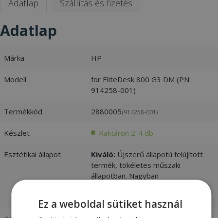
Adatlap
Szállítás és fizetés
Adatlap
Márka
HP
Modell
for EliteDesk 800 G3 DM (PN:
914258-001)
Termékkód
2880005
(914258-001)
Készlet
Raktáron 2-4 db
Esztétikai állapot
Kiváló:
Újszerű állapotú felújított
termék, tökéletes műszaki
állapotban. Nagyban
megkülönböztethetetlen az újtól. -
vásárlói értékelések és fotók
Ez a weboldal sütiket használ