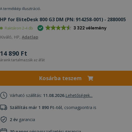
A termékkép illusztráció.
HP for EliteDesk 800 G3 DM (PN: 914258-001) - 2880005
3 322 vélemény
Raktáron 2-4 db
Kiváló, HP,
Adatlap
14 890 Ft
áraink tartalmazzák az áfát
Kosárba teszem
Várható szállítás:
11.08.2026.
Lehetőségek...
Szállítás már 1 890 Ft-tól
, csomagpontra is
2 év
garancia
30 napos
pénzvisszafizetési garancia