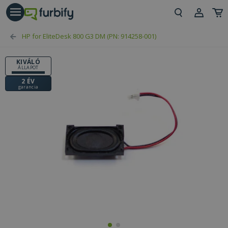
árás gomb
Beje
HP for EliteDesk 800 G3 DM (PN: 914258-001)
Regi
KIVÁLÓ
ÁLLAPOT
2 ÉV
garancia