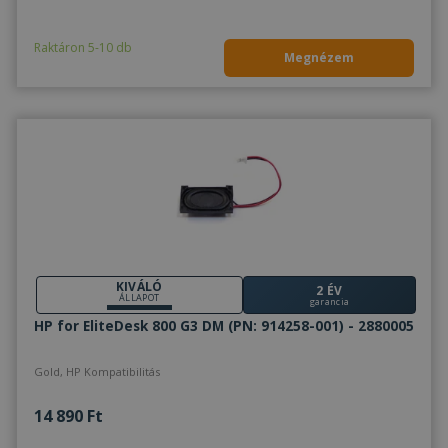
Raktáron 5-10 db
Megnézem
KIVÁLÓ
2 ÉV
ÁLLAPOT
garancia
HP for EliteDesk 800 G3 DM (PN: 914258-001) - 2880005
Gold, HP Kompatibilitás
14 890 Ft