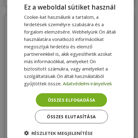
Ez a weboldal sütiket használ
Cookie-kat használunk a tartalom, a
hirdetések személyre szabására és a
forgalom elemzésére. Webhelyünk Ön általi
használatára vonatkozó információkat
megosztjuk hirdetési és elemző
partnereinkkel is, akik egyesíthetik azokat
más információkkal, amelyeket Ön
KIVÁLÓ
biztosított számukra, vagy amelyeket a
2 ÉV
ÁLLAPOT
garancia
szolgáltatásaik Ön általi használatából
HP for EliteDesk 800 G8 DM (PN: M41494-001) -
gyűjtöttek össze.
Adatvédelmi irányelvek
2880017
Gold, HP Kompatibilitás
ÖSSZES ELFOGADÁSA
15 990 Ft
ÖSSZES ELUTASÍTÁSA
Utolsó darab!
Megnézem
RÉSZLETEK MEGJELENÍTÉSE