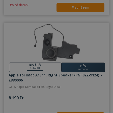
Utolsó darab!
Megnézem
KIVÁLÓ
2 ÉV
ÁLLAPOT
garancia
Apple for iMac A1311, Right Speaker (PN: 922-9124) -
2880006
Gold, Apple Kompatibilitás, Right Oldal
8 190 Ft