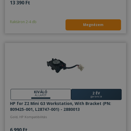
13 390 Ft
Raktáron 2-4 db
Megnézem
KIVÁLÓ
2 ÉV
ÁLLAPOT
garancia
HP for Z2 Mini G3 Workstation, With Bracket (PN:
809425-001, L28747-001) - 2880013
Gold, HP Kompatibilitás
6 990 Ft