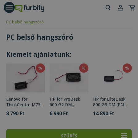
árás gomb
Beje
PC belső hangszóró
Regi
PC belső hangszóró
Kiemelt ajánlatunk:
%
%
%
Lenovo for
HP for ProDesk
HP for EliteDesk
ThinkCentre M73
600 G2 DM,
800 G3 DM (PN:
Tiny, M92p Tiny,
EliteDesk 800 G2
914258-001)
8 790 Ft
6 990 Ft
14 890 Ft
M93p Tiny (PN:
DM (PN: 810567-
54Y9344)
001)
SZŰRÉS