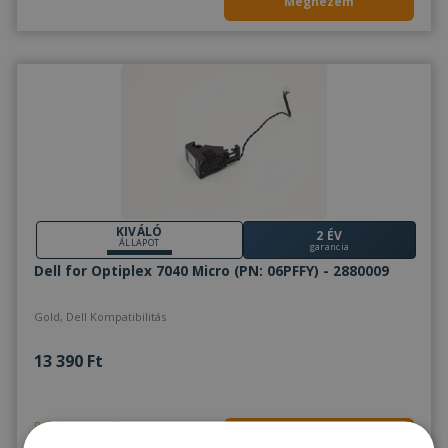
Megnézem
KIVÁLÓ
2 ÉV
ÁLLAPOT
garancia
Dell for Optiplex 7040 Micro (PN: 06PFFY) - 2880009
Gold, Dell Kompatibilitás
13 390 Ft
Raktáron 2-4 db
Megnézem