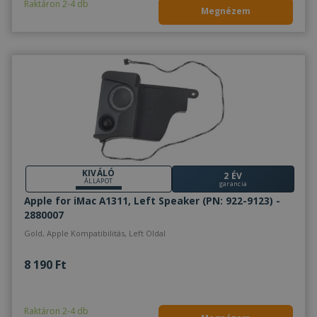
Raktáron 2-4 db
Megnézem
KIVÁLÓ
2 ÉV
ÁLLAPOT
garancia
Apple for iMac A1311, Left Speaker (PN: 922-9123) -
2880007
Gold, Apple Kompatibilitás, Left Oldal
8 190 Ft
Raktáron 2-4 db