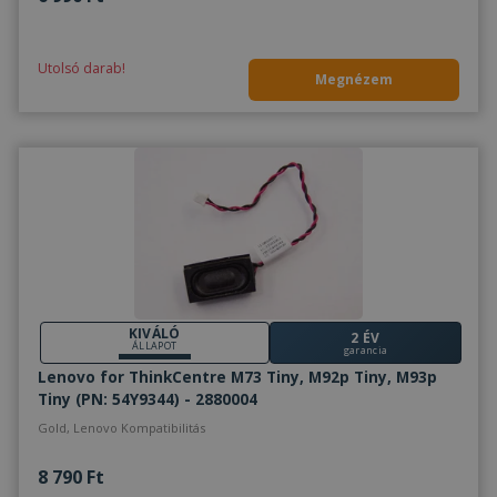
Utolsó darab!
Megnézem
KIVÁLÓ
2 ÉV
ÁLLAPOT
garancia
Lenovo for ThinkCentre M73 Tiny, M92p Tiny, M93p
Tiny (PN: 54Y9344) - 2880004
Gold, Lenovo Kompatibilitás
8 790 Ft