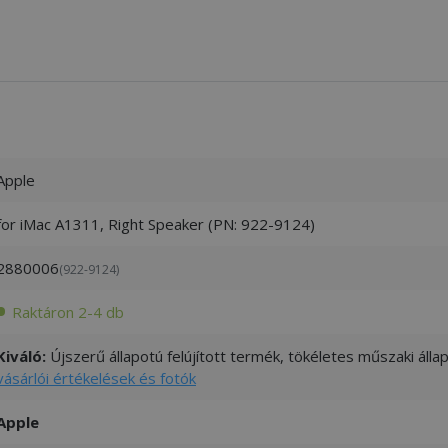
Apple
for iMac A1311, Right Speaker (PN: 922-9124)
2880006
(922-9124)
Raktáron 2-4 db
Kiváló:
Újszerű állapotú felújított termék, tökéletes műszaki áll
vásárlói értékelések és fotók
Apple