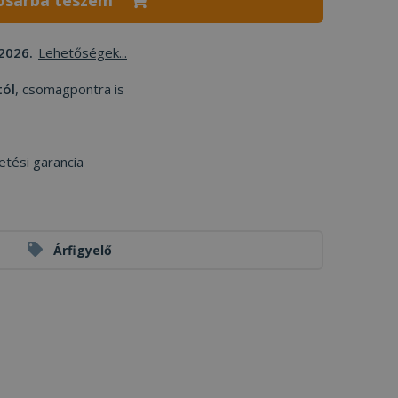
osárba teszem
2026.
Lehetőségek...
tól
, csomagpontra is
etési garancia
Árfigyelő