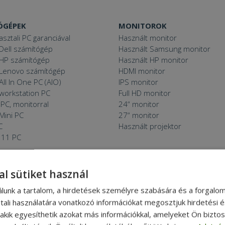
ÓGÉPEK
MONITOROK
asztali PC garanciával
Használt monitor
Dell számítógép
Használt Samsung monitor
 HP számítógép
Használt HP monitor
 Lenovo számítógép
HDMI monitor
All In One PC (AIO)
IPS monitor
 workstation PC
Full HD monitor
PC, monitorral
24“ monitor
Mini PC
27“ monitor
C
Használt projektor
 11 PC
al sütiket használ
 THINGS
APRÓBETŰS RÉSZ
álunk a tartalom, a hirdetések személyre szabására és a forgalo
ított eszköz?
Általános Szerződési Feltételek
tali használatára vonatkozó információkat megosztjuk hirdetési 
k a furbify
Adatkezelési tájékoztató
, akik egyesíthetik azokat más információkkal, amelyeket Ön bizto
a
Reklamáció és visszaküldés