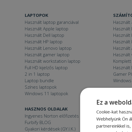
LAPTOPOK
SZÁMÍT
Használt laptop garanciával
Használt 
Használt Apple laptop
Használt 
Használt Dell laptop
Használt
Használt HP laptop
Használt
Használt Lenovo laptop
Használt 
Használt gamer laptop
Használt
Használt workstation laptop
Komplett 
Full HD kijelzős laptop
Használt 
2 in 1 laptop
Gamer P
Laptop bundle
Windows
Színes laptopok
Windows 11 laptopok
Ez a webold
HASZNOS OLDALAK
FURBIFY
Cookie-kat haszn
Ingyenes Norton előfizetés
Mi a felúj
Webhelyünk Ön ál
Furbify BLOG
Mi vagyun
partnereinkkel is
Gyakori kérdések (GY.I.K.)
Árgaranci