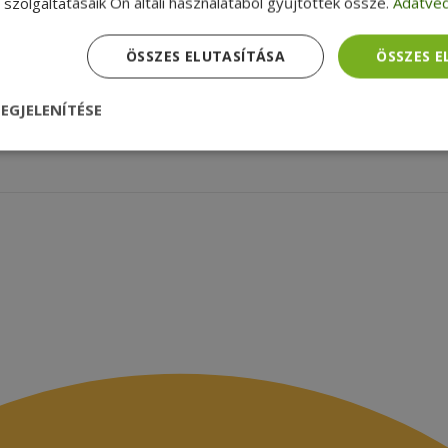
szolgáltatásaik Ön általi használatából gyűjtöttek össze.
Adatvéd
zolgáltatások
Szállítási feltételek
agyunk
Céginformációk
zsákbamacska
Garancia ellenőrzése
ÖSSZES ELUTASÍTÁSA
ÖSSZES 
médiamegjelenések
latok
EGJELENÍTÉSE
nül
Teljesítmény
Célzás
Funkcionalitás
dhetetlenül szükséges
Teljesítmény
Célzás
Funkcionalitás
Beso
 szükséges sütik lehetővé teszik a webhely alapvető funkcióit, például a felhasznál
eboldal nem használható megfelelően az elengedhetetlenül szükséges sütik nélkül.
Szolgáltató /
Lejárat
Leírás
Domain
nt
4 hét 2
Ezt a cookie-t a Cookie-Script.com szolgál
CookieScript