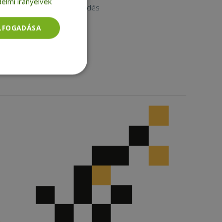
elmi irányelvek
Nagykereskedés
Instagram
ELFOGADÁSA
Facebook
LinkedIn
TikTok
Besorolatlan
rolatlan
ói bejelentkezést és
tatás használja a