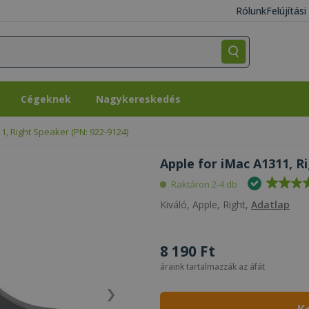
Rólunk
Felújítás
Cégeknek
Nagykereskedés
Cégeknek
Nagykereskedés
1, Right Speaker (PN: 922-9124)
Apple for iMac A1311, R
Raktáron 2-4 db
Kiváló, Apple, Right,
Adatlap
8 190 Ft
áraink tartalmazzák az áfát