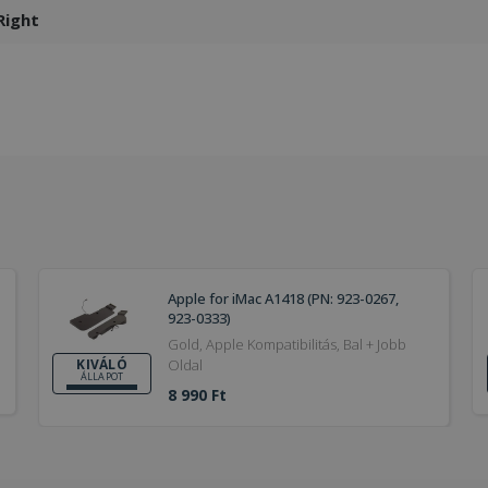
Right
Apple for iMac A1418 (PN: 923-0267,
923-0333)
Gold, Apple Kompatibilitás, Bal + Jobb
Oldal
KIVÁLÓ
ÁLLAPOT
8 990 Ft