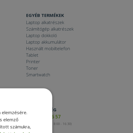
EGYÉB TERMÉKEK
Laptop alkatrészek
Számítógép alkatrészek
Laptop dokkoló
Laptop akkumulátor
Használt mobiltelefon
Tablet
Printer
Toner
Smartwatch
ELÉRHETŐSÉG
m elemzésére.
+36 17 65 46 57
és elemző
(munkanapokon 8:00 - 16:30)
sított számukra,
Kapcsolat