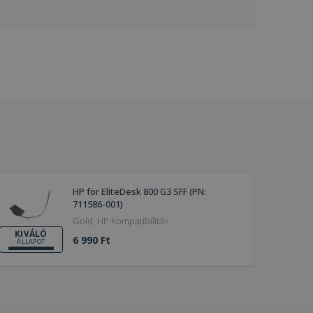
HP for EliteDesk 800 G3 SFF (PN:
711586-001)
Gold, HP Kompatibilitás
KIVÁLÓ
6 990 Ft
ÁLLAPOT