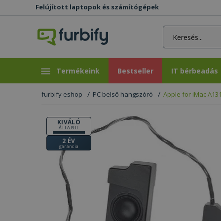
Felújított laptopok és számítógépek
rás gomb
Bestseller
IT bérbeadás
Termékeink
Bestseller
IT bérbeadás
furbify eshop
PC belső hangszóró
Apple for iMac A131
KIVÁLÓ
ÁLLAPOT
2 ÉV
garancia