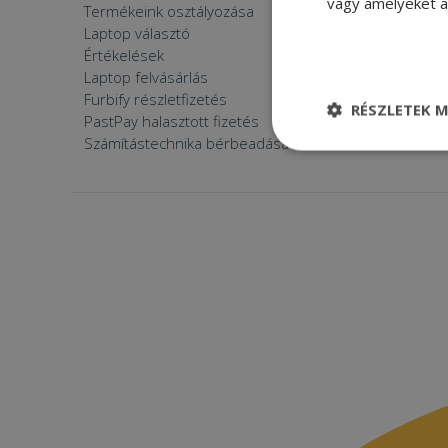
vagy amelyeket a 
Termékeink osztályozása
Furbify s
Laptop választó
Zöldek v
Értékelések
Furbify 
Laptop felvásárlás
Furbify 
Furbify részletfizetés
Állásaján
RÉSZLETEK M
PastPay halasztott fizetés
Számítástechnika bérbeadása
Elengedhetetle
szükséges
Elenge
Az elengedhetetlenül
a fiókkezelést. A w
Név
CookieScriptConse