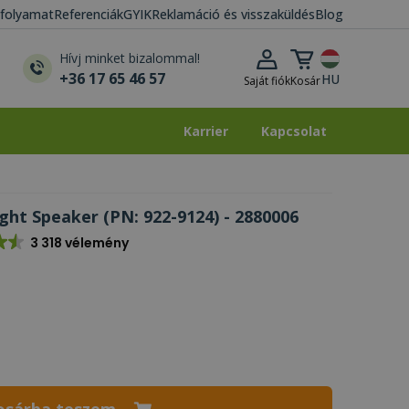
i folyamat
Referenciák
GYIK
Reklamáció és visszaküldés
Blog
Kosár lenyitása
Hívj minket bizalommal!
+36 17 65 46 57
HU
Saját fiók
Kosár
Karrier
Kapcsolat
Karrier
Kapcsolat
ight Speaker (PN: 922-9124) - 2880006
3 318 vélemény