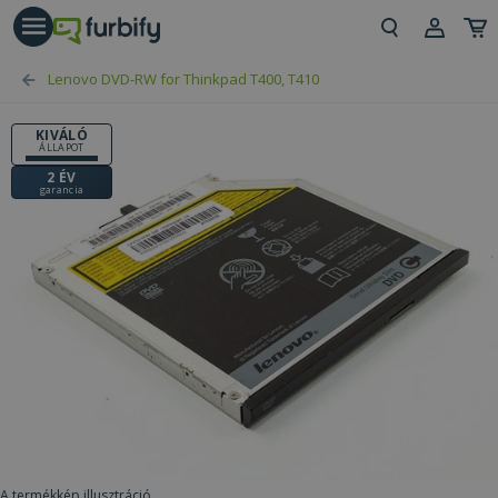
árás gomb
Beje
Lenovo DVD-RW for Thinkpad T400, T410
Regi
KIVÁLÓ
ÁLLAPOT
2 ÉV
garancia
A termékkép illusztráció.