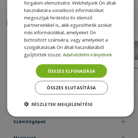
forgalom elemzésére. Webhelyünk Ön általi
használatára vonatkozó információkat
megosztjuk hirdetési és elemző
Hasonló termékek
partnereinkkel is, akik egyesíthetik azokat
más információkkal, amelyeket Ön
biztosított számukra, vagy amelyeket a
Lenovo Lenovo ThinkPad Ultrabay
szolgáltatásaik Ön általi használatából
DVD Slim - Boxed 0A65626
gyűjtöttek össze.
Adatvédelmi irányelvek
Új, SATA (Serial ATA) ODD NB Interface,
DVD-RW ODD NB Format, 9.5mm ODD
ÚJ
ÁLLAPOT
NB Thickness
ÖSSZES ELFOGADÁSA
7 490 Ft
11 990 Ft
ÖSSZES ELUTASÍTÁSA
RÉSZLETEK MEGJELENÍTÉSE
Laptopok
Elengedhetetlenül
Teljesítmény
Számítógépek
szükséges
Monitorok