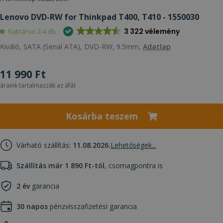
Lenovo DVD-RW for Thinkpad T400, T410 - 1550030
3 322 vélemény
Raktáron 2-4 db
Kiváló, SATA (Serial ATA), DVD-RW, 9.5mm,
Adatlap
11 990 Ft
áraink tartalmazzák az áfát
Kosárba teszem
Várható szállítás:
11.08.2026.
Lehetőségek...
Szállítás már 1 890 Ft-tól
, csomagpontra is
2 év
garancia
30 napos
pénzvisszafizetési garancia