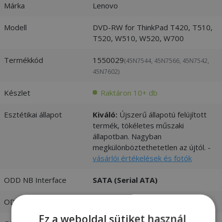
Márka
Lenovo
Modell
DVD-RW for ThinkPad T420, T510,
T520, W510, W520, W700
Termékkód
1550029
(45N7544, 45N7566, 45N7542,
45N7602)
Készlet
Raktáron 10+ db
Esztétikai állapot
Kiváló:
Újszerű állapotú felújított
termék, tökéletes műszaki
állapotban. Nagyban
megkülönböztethetetlen az újtól. -
vásárlói értékelések és fotók
ODD NB Interface
SATA (Serial ATA)
ODD NB Format
DVD-RW
Ez a weboldal sütiket használ