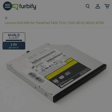
árás gomb
Beje
Lenovo DVD-RW for ThinkPad T420, T510, T520, W510, W520, W700
Regi
KIVÁLÓ
ÁLLAPOT
2 ÉV
garancia