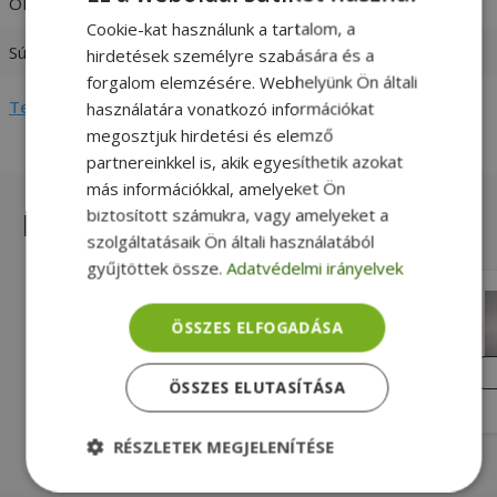
ODD NB Thickness
12.7mm
Cookie-kat használunk a tartalom, a
Súly
0,1 kg
hirdetések személyre szabására és a
forgalom elemzésére. Webhelyünk Ön általi
Teljes adatlap megtekintése
használatára vonatkozó információkat
megosztjuk hirdetési és elemző
partnereinkkel is, akik egyesíthetik azokat
más információkkal, amelyeket Ön
biztosított számukra, vagy amelyeket a
Hasonló termékek
szolgáltatásaik Ön általi használatából
gyűjtöttek össze.
Adatvédelmi irányelvek
Lenovo Lenovo ThinkPad Ultrabay
DVD Slim - Boxed 0A65626
ÖSSZES ELFOGADÁSA
Új, SATA (Serial ATA) ODD NB Interface,
DVD-RW ODD NB Format, 9.5mm ODD
ÚJ
ÁLLAPOT
ÖSSZES ELUTASÍTÁSA
NB Thickness
7 490 Ft
11 990 Ft
RÉSZLETEK MEGJELENÍTÉSE
Elengedhetetlenül
Teljesítmény