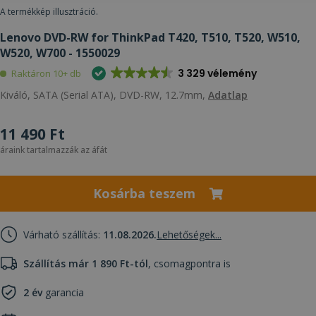
A termékkép illusztráció.
Lenovo DVD-RW for ThinkPad T420, T510, T520, W510,
W520, W700 - 1550029
3 329 vélemény
Raktáron 10+ db
Kiváló, SATA (Serial ATA), DVD-RW, 12.7mm,
Adatlap
11 490 Ft
áraink tartalmazzák az áfát
Kosárba teszem
Várható szállítás:
11.08.2026.
Lehetőségek...
Szállítás már 1 890 Ft-tól
, csomagpontra is
2 év
garancia