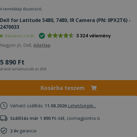
A termékkép illusztráció.
Dell for Latitude 5480, 7480, IR Camera (PN: 0PX2T6) -
2470033
3 324 vélemény
Raktáron 2-4 db
Nagyon jó, Dell,
Adatlap
5 890 Ft
áraink tartalmazzák az áfát
Kosárba teszem
Várható szállítás:
11.08.2026.
Lehetőségek...
Szállítás már 1 890 Ft-tól
, csomagpontra is
2 év
garancia