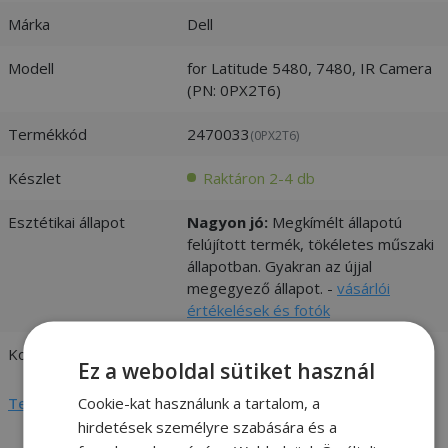
Márka
Dell
Modell
for Latitude 5480, 7480, IR Camera
(PN: 0PX2T6)
Termékkód
2470033
(0PX2T6)
Készlet
Raktáron 2-4 db
Esztétikai állapot
Nagyon jó:
Megkímélt állapotú
felújított termék, tökéletes műszaki
állapotban. Gyakran az újjal
megegyező állapot. -
vásárlói
értékelések és fotók
Kompatibilitás
Dell
Ez a weboldal sütiket használ
Cookie-kat használunk a tartalom, a
Teljes adatlap megtekintése
hirdetések személyre szabására és a