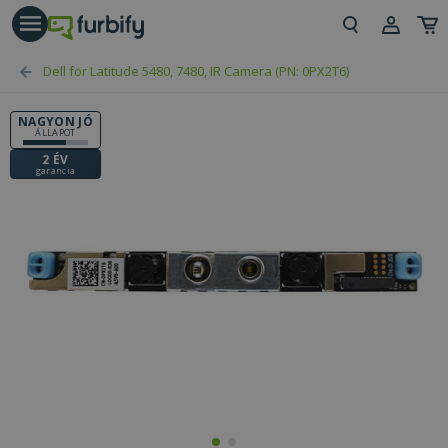
árás gomb
Beje
Dell for Latitude 5480, 7480, IR Camera (PN: 0PX2T6)
Regi
NAGYON JÓ
ÁLLAPOT
2 ÉV
garancia