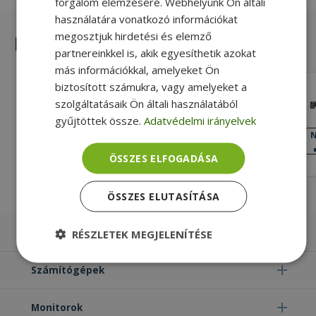
forgalom elemzésére. Webhelyünk Ön általi
használatára vonatkozó információkat
megosztjuk hirdetési és elemző
Hasonló termékek
partnereinkkel is, akik egyesíthetik azokat
más információkkal, amelyeket Ön
biztosított számukra, vagy amelyeket a
Dell for Latitude E7240, E7440 (PN:
szolgáltatásaik Ön általi használatából
07YYTT)
gyűjtöttek össze.
Adatvédelmi irányelvek
Silver, Dell Kompatibilitás
NAGYON JÓ
N
ÁLLAPOT
5 890 Ft
ÖSSZES ELFOGADÁSA
ÖSSZES ELUTASÍTÁSA
Laptopok
RÉSZLETEK MEGJELENÍTÉSE
Elengedhetetlenül
Teljesítmény
Számítógépek
szükséges
Monitorok