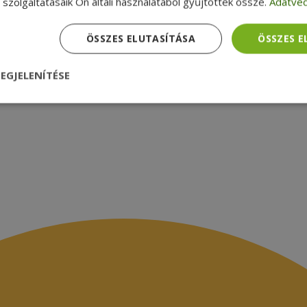
zsákbamacska
Garancia ellenőrzése
szolgáltatásaik Ön általi használatából gyűjtöttek össze.
Adatvéd
médiamegjelenések
latok
ÖSSZES ELUTASÍTÁSA
ÖSSZES 
EGJELENÍTÉSE
nül
Teljesítmény
Célzás
Funkcionalitás
dhetetlenül szükséges
Teljesítmény
Célzás
Funkcionalitás
Beso
 szükséges sütik lehetővé teszik a webhely alapvető funkcióit, például a felhasznál
eboldal nem használható megfelelően az elengedhetetlenül szükséges sütik nélkül.
Szolgáltató /
Lejárat
Leírás
Domain
nt
4 hét 2
Ezt a cookie-t a Cookie-Script.com szolgál
CookieScript