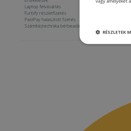
Értékelések
Furbify 
vagy amelyeket a 
Laptop felvásárlás
Furbify 
Furbify részletfizetés
Állásaján
PastPay halasztott fizetés
Számítástechnika bérbeadása
RÉSZLETEK M
Elengedhetetle
szükséges
Elenge
Az elengedhetetlenül
a fiókkezelést. A w
Név
CookieScriptConse