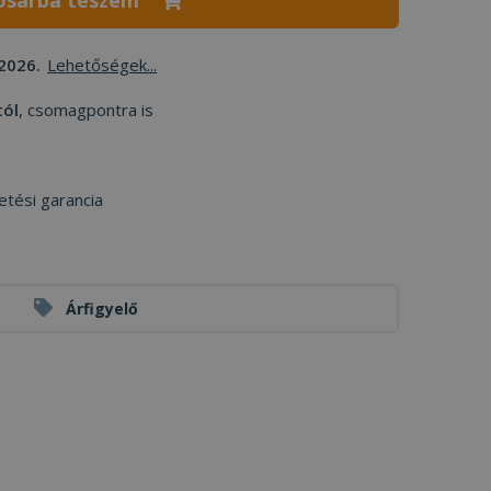
osárba teszem
2026.
Lehetőségek...
tól
, csomagpontra is
etési garancia
Árfigyelő