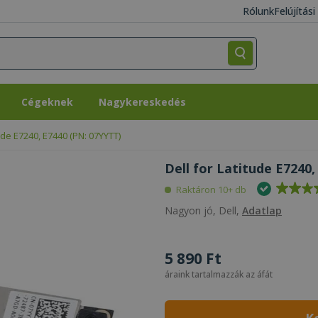
Rólunk
Felújítás
Cégeknek
Nagykereskedés
Cégeknek
Nagykereskedés
tude E7240, E7440 (PN: 07YYTT)
Dell for Latitude E7240,
Raktáron 10+ db
Nagyon jó, Dell,
Adatlap
5 890 Ft
áraink tartalmazzák az áfát