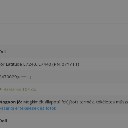
Dell
for Latitude E7240, E7440 (PN: 07YYTT)
2470029
(07YYTT)
Raktáron 10+ db
Nagyon jó:
Megkímélt állapotú felújított termék, tökéletes műsza
vásárlói értékelések és fotók
Dell