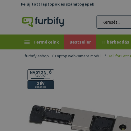
Felújított laptopok és számítógépek
rás gomb
Bestseller
IT bérbeadás
Termékeink
Bestseller
IT bérbeadás
furbify eshop
Laptop webkamera modul
Dell for Lati
NAGYON JÓ
ÁLLAPOT
2 ÉV
garancia