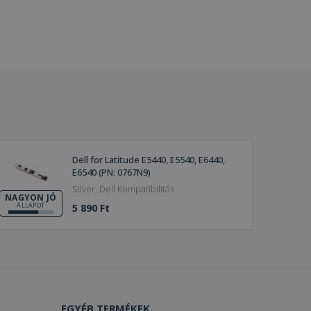
Dell for Latitude E5440, E5540, E6440,
E6540 (PN: 0767N9)
Silver, Dell Kompatibilitás
NAGYON JÓ
ÁLLAPOT
5 890 Ft
EGYÉB TERMÉKEK