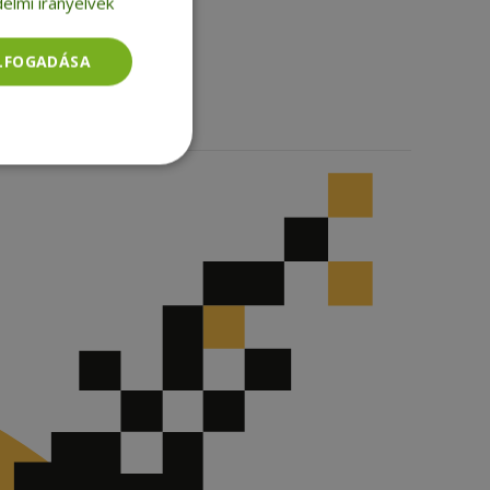
elmi irányelvek
Facebook
LinkedIn
TikTok
ELFOGADÁSA
Besorolatlan
rolatlan
ói bejelentkezést és
tatás használja a