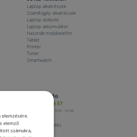
Laptop alkatrészek
Számítógép alkatrészek
Laptop dokkoló
Laptop akkumulátor
Használt mobiltelefon
Tablet
Printer
Toner
Smartwatch
ELÉRHETŐSÉG
+36 17 65 46 57
(munkanapokon 8:00 - 16:30)
m elemzésére.
Kapcsolat
és elemző
Nagykereskedés
sított számukra,
Instagram