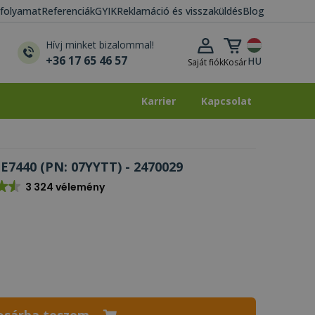
i folyamat
Referenciák
GYIK
Reklamáció és visszaküldés
Blog
Kosár lenyitása
Hívj minket bizalommal!
+36 17 65 46 57
HU
Saját fiók
Kosár
Karrier
Kapcsolat
Karrier
Kapcsolat
 E7440 (PN: 07YYTT) - 2470029
3 324 vélemény