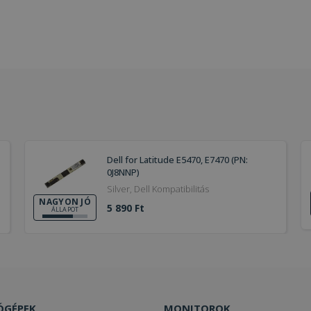
Dell for Latitude E5470, E7470 (PN:
0J8NNP)
Silver, Dell Kompatibilitás
NAGYON JÓ
5 890 Ft
ÁLLAPOT
ÓGÉPEK
MONITOROK