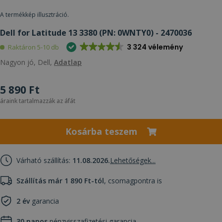
A termékkép illusztráció.
Dell for Latitude 13 3380 (PN: 0WNTY0) - 2470036
3 324 vélemény
Raktáron 5-10 db
Nagyon jó, Dell,
Adatlap
5 890 Ft
áraink tartalmazzák az áfát
Kosárba teszem
Várható szállítás:
11.08.2026.
Lehetőségek...
Szállítás már 1 890 Ft-tól
, csomagpontra is
2 év
garancia
30 napos
pénzvisszafizetési garancia