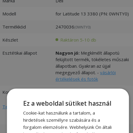
Márka
Dell
Modell
for Latitude 13 3380 (PN: 0WNTY0)
Termékkód
2470036
(0WNTY0)
Készlet
Raktáron 5-10 db
Esztétikai állapot
Nagyon jó:
Megkímélt állapotú
felújított termék, tökéletes műszaki
állapotban. Gyakran az újjal
megegyező állapot. -
vásárlói
értékelések és fotók
Kompatibilitás
Dell
Ez a weboldal sütiket használ
Teljes adatlap megtekintése
Cookie-kat használunk a tartalom, a
hirdetések személyre szabására és a
forgalom elemzésére. Webhelyünk Ön általi