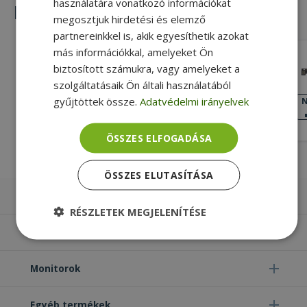
használatára vonatkozó információkat
Hasonló termékek
megosztjuk hirdetési és elemző
partnereinkkel is, akik egyesíthetik azokat
más információkkal, amelyeket Ön
Dell for Latitude E7240, E7440 (PN:
biztosított számukra, vagy amelyeket a
07YYTT)
szolgáltatásaik Ön általi használatából
Silver, Dell Kompatibilitás
gyűjtöttek össze.
Adatvédelmi irányelvek
NAGYON JÓ
N
ÁLLAPOT
5 890 Ft
ÖSSZES ELFOGADÁSA
ÖSSZES ELUTASÍTÁSA
Laptopok
RÉSZLETEK MEGJELENÍTÉSE
Számítógépek
Elengedhetetlenül
Teljesítmény
szükséges
Monitorok
Egyéb termékek
Célzás
Funkcionalitás
Besorolatlan