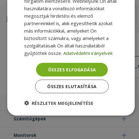
forgalom elemzésére. Webhelyünk Ön általi
használatára vonatkozó információkat
megosztjuk hirdetési és elemző
Hasonló termékek
partnereinkkel is, akik egyesíthetik azokat
más információkkal, amelyeket Ön
biztosított számukra, vagy amelyeket a
HP for EliteBook 840 G3, 840 G4, SD
szolgáltatásaik Ön általi használatából
Card Dummy Plastic Cover (PN:
842884-001)
gyűjtöttek össze.
Adatvédelmi irányelvek
Gold, HP Kompatibilitás
KIVÁLÓ
ÁLLAPOT
1 290 Ft
ÖSSZES ELFOGADÁSA
ÖSSZES ELUTASÍTÁSA
Laptopok
RÉSZLETEK MEGJELENÍTÉSE
Elengedhetetlenül
Teljesítmény
Számítógépek
szükséges
Monitorok