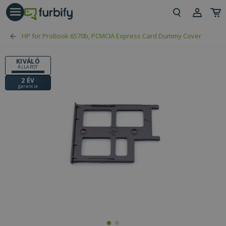
árás gomb
Beje
HP for ProBook 6570b, PCMCIA Express Card Dummy Cover
Regi
KIVÁLÓ
ÁLLAPOT
2 ÉV
garancia