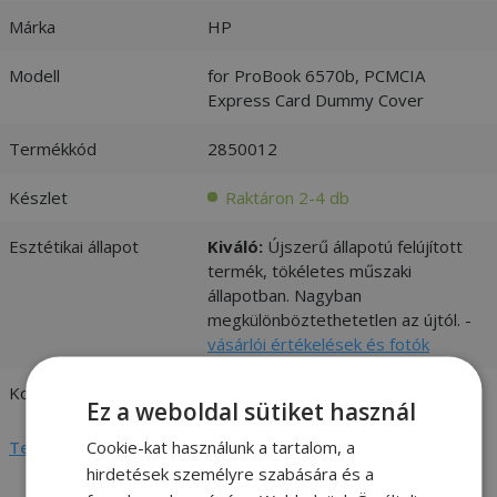
Márka
HP
Modell
for ProBook 6570b, PCMCIA
Express Card Dummy Cover
Termékkód
2850012
Készlet
Raktáron 2-4 db
Esztétikai állapot
Kiváló:
Újszerű állapotú felújított
termék, tökéletes műszaki
állapotban. Nagyban
megkülönböztethetetlen az újtól. -
vásárlói értékelések és fotók
Kompatibilitás
HP
Ez a weboldal sütiket használ
Cookie-kat használunk a tartalom, a
Teljes adatlap megtekintése
hirdetések személyre szabására és a