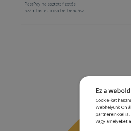
PastPay halasztott fizetés
Számítástechnika bérbeadása
Ez a webold
Cookie-kat haszn
Webhelyünk Ön ál
partnereinkkel is
vagy amelyeket a 