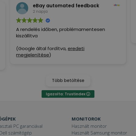
eBay automated feedback
2 napja
A rendelés időben, problémamentesen
kiszállítva
(Google által fordítva,
eredeti
megjelenítése
)
Több betöltése
Igazolta: Trustindex
ÓGÉPEK
MONITOROK
asztali PC garanciával
Használt monitor
Dell számítógép
Használt Samsung monitor