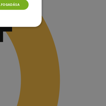
ELFOGADÁSA
Besorolatlan
rolatlan
ói bejelentkezést és
tatás használja a
ainak
-Script.com cookie