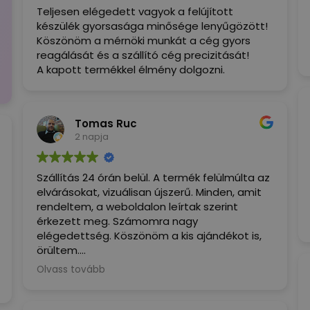
Teljesen elégedett vagyok a felújított
készülék gyorsasága minősége lenyűgözött!
Köszönöm a mérnöki munkát a cég gyors
reagálását és a szállító cég precizitását!
A kapott termékkel élmény dolgozni.
Tomas Ruc
2 napja
Szállítás 24 órán belül. A termék felülmúlta az
elvárásokat, vizuálisan újszerű. Minden, amit
rendeltem, a weboldalon leírtak szerint
érkezett meg. Számomra nagy
elégedettség. Köszönöm a kis ajándékot is,
örültem.
Olvass tovább
(Google által fordítva,
eredeti
megjelenítése
)