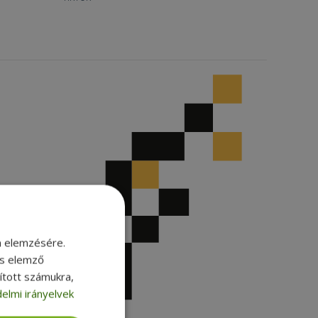
m elemzésére.
és elemző
sított számukra,
elmi irányelvek