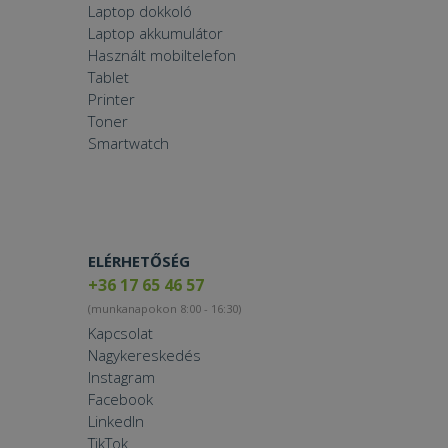
Laptop dokkoló
Laptop akkumulátor
Használt mobiltelefon
Tablet
Printer
Toner
Smartwatch
ELÉRHETŐSÉG
+36 17 65 46 57
(munkanapokon 8:00 - 16:30)
Kapcsolat
Nagykereskedés
Instagram
Facebook
LinkedIn
TikTok