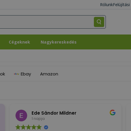
Rólunk
Felújítás
Cégeknek
Nagykereskedés
Cégeknek
Nagykereskedés
ok
Ebay
Amazon
Ede Sándor Mildner
1 napja