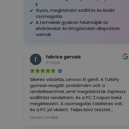
k
Gyors, megbízható szállítás és kiváló
csomagolás
A termékek gyakran felülmúlják az
elvárásokat és kifogástalan állapotban
vannak
fabrice gervais
2 napja
Sikeres vásárlás, Lenovo X1 gen6. A Turbify
gyorsan reagált; problémám volt a
rendelésemmel, amit megoldottak. Expressz
szállítást rendeltem, és a PC 2 napon belül
megérkezett. A csomagolás tökéletes volt,
és a PC jól védett. Teljes körű tesztet
végeztem, és minden megfelel a leírásnak.
Olvass tovább
Most, hogy használni tudom... ez a PC igazi
öröm, alacsonyabb áron, mint a