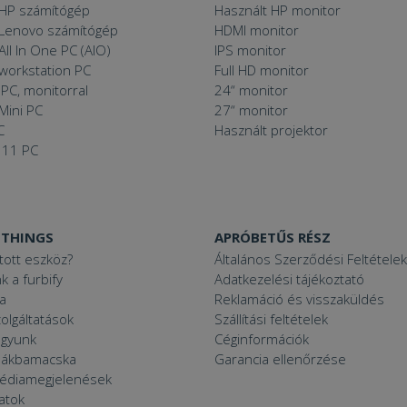
 HP számítógép
Használt HP monitor
 Lenovo számítógép
HDMI monitor
All In One PC (AIO)
IPS monitor
 workstation PC
Full HD monitor
PC, monitorral
24“ monitor
Mini PC
27“ monitor
C
Használt projektor
 11 PC
 THINGS
APRÓBETŰS RÉSZ
ított eszköz?
Általános Szerződési Feltételek
k a furbify
Adatkezelési tájékoztató
a
Reklamáció és visszaküldés
zolgáltatások
Szállítási feltételek
agyunk
Céginformációk
zsákbamacska
Garancia ellenőrzése
médiamegjelenések
latok