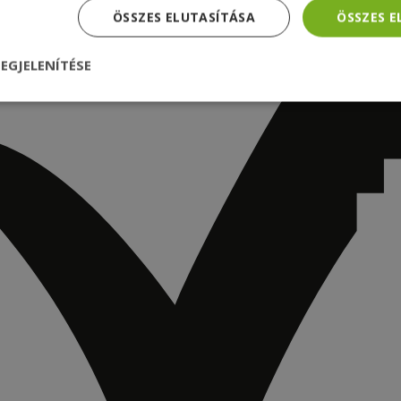
ÖSSZES ELUTASÍTÁSA
ÖSSZES 
EGJELENÍTÉSE
nül
Teljesítmény
Célzás
Funkcionalitás
dhetetlenül szükséges
Teljesítmény
Célzás
Funkcionalitás
Beso
 szükséges sütik lehetővé teszik a webhely alapvető funkcióit, például a felhasznál
eboldal nem használható megfelelően az elengedhetetlenül szükséges sütik nélkül.
Szolgáltató /
Lejárat
Leírás
Domain
nt
4 hét 2
Ezt a cookie-t a Cookie-Script.com szolgál
CookieScript
nap
látogatói cookie-k beleegyezési beállítás
www.furbify.hu
emlékezésére. Szükséges, hogy a Cookie
banner megfelelően működjön.