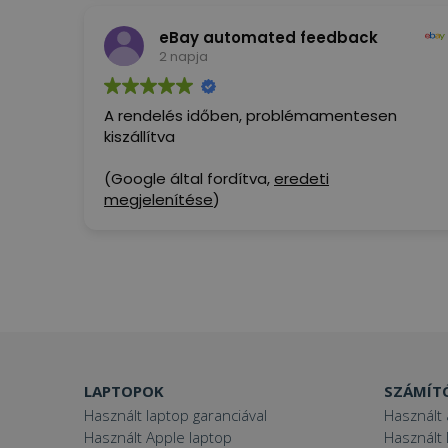
versenytársak. Nagyon elégedett vagyok,
eBay automated feedback
ajánlom.
2 napja
(Google által fordítva,
eredeti
megjelenítése
)
A rendelés időben, problémamentesen
kiszállítva
(Google által fordítva,
eredeti
megjelenítése
)
LAPTOPOK
SZÁMÍT
Használt laptop garanciával
Használt 
Használt Apple laptop
Használt 