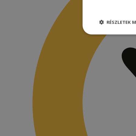
RÉSZLETEK M
Elengedhetetle
szükséges
Elenge
Az elengedhetetlenül
a fiókkezelést. A w
Név
CookieScriptConse