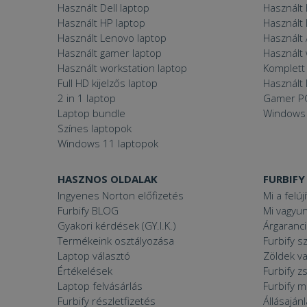
Használt Dell laptop
Használt
Használt HP laptop
Használt
Használt Lenovo laptop
Használt 
Használt gamer laptop
Használt
Használt workstation laptop
Komplett 
Full HD kijelzős laptop
Használt 
2 in 1 laptop
Gamer P
Laptop bundle
Windows
Színes laptopok
Windows 11 laptopok
HASZNOS OLDALAK
FURBIFY
Ingyenes Norton előfizetés
Mi a felúj
Furbify BLOG
Mi vagyun
Gyakori kérdések (GY.I.K.)
Árgaranci
Termékeink osztályozása
Furbify s
Laptop választó
Zöldek v
Értékelések
Furbify 
Laptop felvásárlás
Furbify 
Furbify részletfizetés
Állásaján