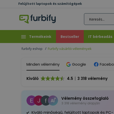
Felújított laptopok és számítógépek
rás gomb
Bestseller
IT bérbeadás
Termékeink
Bestseller
IT bérbeadás
furbify eshop
Furbify vásárlói vélemények
Minden vélemény
Google
Facebo
Kiváló
4.5
3 318 vélemény
Vélemény összefoglaló
3 318 vélemény alapján
Kiváló minőségű, felújított laptopok és PC-