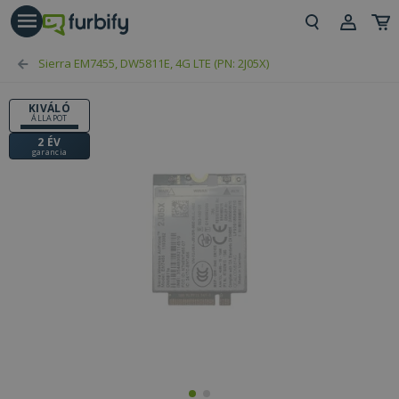
árás gomb
Beje
Sierra EM7455, DW5811E, 4G LTE (PN: 2J05X)
Regi
KIVÁLÓ
ÁLLAPOT
2 ÉV
garancia