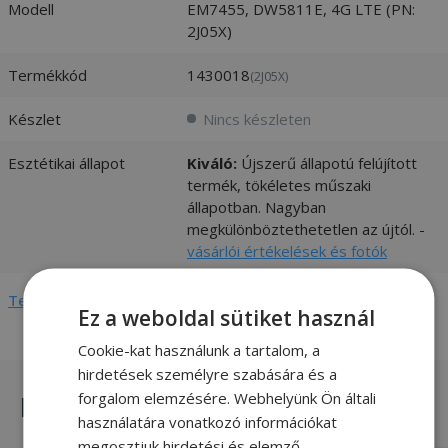
Modell
EM7455, DW5811E, 4G LTE (PN:
2J05X)
Termékkód
1430018
(2J05X)
Készlet
Nincs készleten
Esztétikai állapot
Kiváló:
Újszerű állapotú felújított
termék, tökéletes műszaki
állapotban. Nagyban
megkülönböztethetetlen az újtól. -
vásárlói értékelések és fotók
Teljes adatlap megtekintése
Ez a weboldal sütiket használ
Cookie-kat használunk a tartalom, a
hirdetések személyre szabására és a
forgalom elemzésére. Webhelyünk Ön általi
Hasonló termékek
használatára vonatkozó információkat
megosztjuk hirdetési és elemző