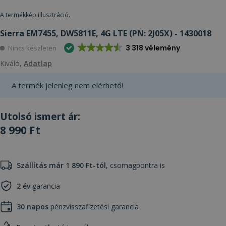
A termékkép illusztráció.
Sierra EM7455, DW5811E, 4G LTE (PN: 2J05X) - 1430018
3 318 vélemény
Nincs készleten
Kiváló,
Adatlap
A termék jelenleg nem elérhető!
Utolsó ismert ár:
8 990 Ft
Szállítás már 1 890 Ft-tól
, csomagpontra is
2 év
garancia
30 napos
pénzvisszafizetési garancia