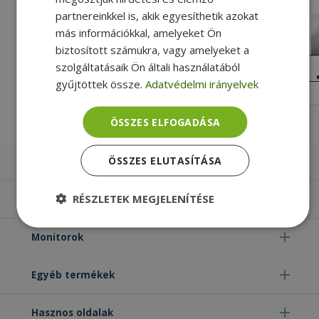
partnereinkkel is, akik egyesíthetik azokat
Sierra DW5570 Wireless AirPrime 4G,
más információkkal, amelyeket Ön
HSPA+, WWAN Broadband Mobile
Card (PN: 7W5P6)
biztosított számukra, vagy amelyeket a
Gold, Dell Kompatibilitás
KIVÁLÓ
szolgáltatásaik Ön általi használatából
ÁLLAPOT
gyűjtöttek össze.
Adatvédelmi irányelvek
13 390 Ft
ÖSSZES ELFOGADÁSA
ÖSSZES ELUTASÍTÁSA
Laptopok
RÉSZLETEK MEGJELENÍTÉSE
Számítógépek
Elengedhetetlenül
Teljesítmény
Monitorok
szükséges
Egyéb termékek
Célzás
Funkcionalitás
Besorolatlan
Hasznos oldalak