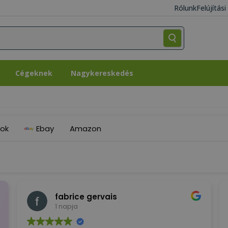
Rólunk
Felújítás
Cégeknek
Nagykereskedés
Cégeknek
Nagykereskedés
ok
Ebay
Amazon
fabrice gervais
1 napja