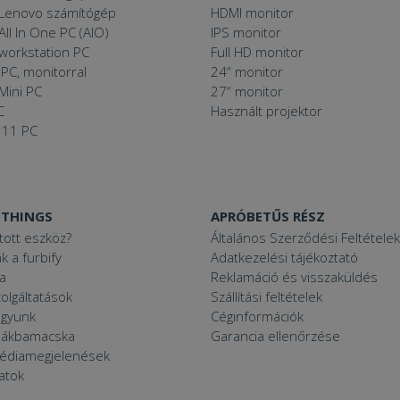
 Lenovo számítógép
HDMI monitor
All In One PC (AIO)
IPS monitor
 workstation PC
Full HD monitor
PC, monitorral
24“ monitor
Mini PC
27“ monitor
C
Használt projektor
 11 PC
 THINGS
APRÓBETŰS RÉSZ
ított eszköz?
Általános Szerződési Feltételek
k a furbify
Adatkezelési tájékoztató
a
Reklamáció és visszaküldés
zolgáltatások
Szállítási feltételek
agyunk
Céginformációk
zsákbamacska
Garancia ellenőrzése
médiamegjelenések
latok