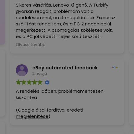
Sikeres vásárlás, Lenovo X1 gen6. A Turbify
gyorsan reagált; problémám volt a
rendelésemmel, amit megoldottak. Expressz
szállítást rendeltem, és a PC 2 napon belül
megérkezett. A csomagolás tökéletes volt,
és a PC jól védett. Teljes körű tesztet
végeztem, és minden megfelel a leírásnak.
Olvass tovább
Most, hogy használni tudom... ez a PC igazi
öröm, alacsonyabb áron, mint a
versenytársak. Nagyon elégedett vagyok,
eBay automated feedback
ajánlom.
2 napja
(Google által fordítva,
eredeti
megjelenítése
)
A rendelés időben, problémamentesen
kiszállítva
(Google által fordítva,
eredeti
megjelenítése
)