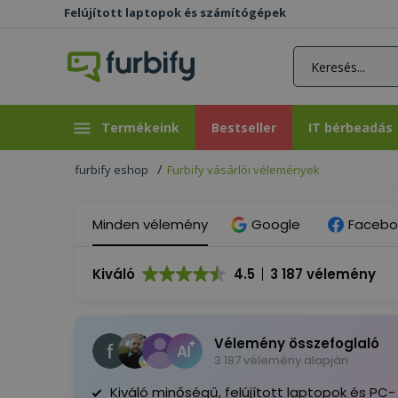
Felújított laptopok és számítógépek
rás gomb
Bestseller
IT bérbeadás
Termékeink
Bestseller
IT bérbeadás
furbify eshop
Furbify vásárlói vélemények
Minden vélemény
Google
Facebo
Kiváló
4.5
3 187 vélemény
Vélemény összefoglaló
3 187 vélemény alapján
Kiváló minőségű, felújított laptopok és PC-