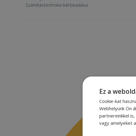
Számítástechnika bérbeadása
Ez a webold
Cookie-kat haszn
Webhelyünk Ön ál
partnereinkkel is
vagy amelyeket a 