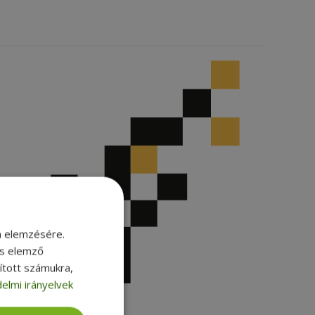
m elemzésére.
és elemző
sított számukra,
elmi irányelvek