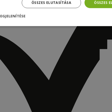
ÖSSZES ELUTASÍTÁSA
ÖSSZES 
EGJELENÍTÉSE
nül
Teljesítmény
Célzás
Funkcionalitás
dhetetlenül szükséges
Teljesítmény
Célzás
Funkcionalitás
Beso
 szükséges sütik lehetővé teszik a webhely alapvető funkcióit, például a felhasznál
eboldal nem használható megfelelően az elengedhetetlenül szükséges sütik nélkül.
Szolgáltató /
Lejárat
Leírás
Domain
nt
4 hét 2
Ezt a cookie-t a Cookie-Script.com szolgál
CookieScript
nap
látogatói cookie-k beleegyezési beállítás
www.furbify.hu
emlékezésére. Szükséges, hogy a Cookie
banner megfelelően működjön.