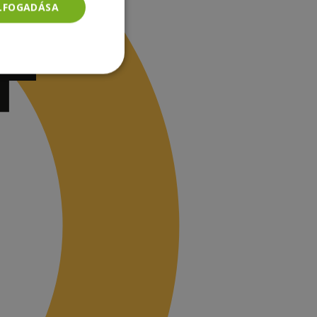
ELFOGADÁSA
Besorolatlan
rolatlan
ói bejelentkezést és
tatás használja a
ainak
-Script.com cookie