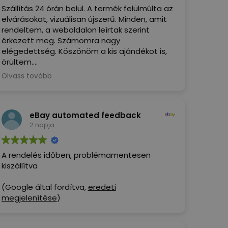
Szállítás 24 órán belül. A termék felülmúlta az
elvárásokat, vizuálisan újszerű. Minden, amit
rendeltem, a weboldalon leírtak szerint
érkezett meg. Számomra nagy
elégedettség. Köszönöm a kis ajándékot is,
örültem.
Olvass tovább
(Google által fordítva,
eredeti
megjelenítése
)
eBay automated feedback
2 napja
A rendelés időben, problémamentesen
kiszállítva
(Google által fordítva,
eredeti
megjelenítése
)