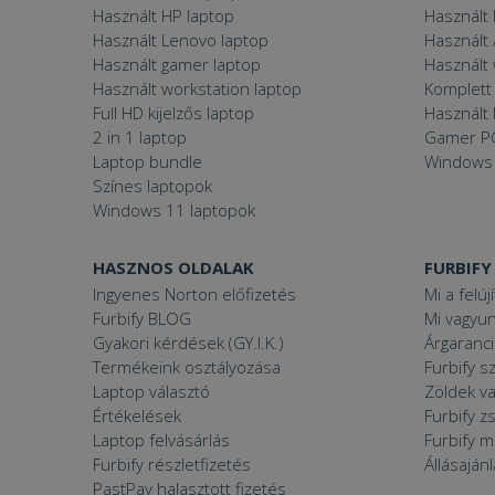
Használt HP laptop
Használt
Használt Lenovo laptop
Használt 
Használt gamer laptop
Használt
Használt workstation laptop
Komplett 
Full HD kijelzős laptop
Használt 
2 in 1 laptop
Gamer P
Laptop bundle
Windows
Színes laptopok
Windows 11 laptopok
HASZNOS OLDALAK
FURBIFY
Ingyenes Norton előfizetés
Mi a felúj
Furbify BLOG
Mi vagyun
Gyakori kérdések (GY.I.K.)
Árgaranci
Termékeink osztályozása
Furbify s
Laptop választó
Zöldek v
Értékelések
Furbify 
Laptop felvásárlás
Furbify 
Furbify részletfizetés
Állásaján
PastPay halasztott fizetés