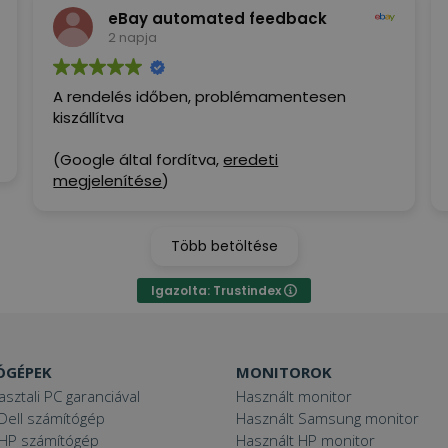
eBay automated feedback
2 napja
A rendelés időben, problémamentesen
kiszállítva
(Google által fordítva,
eredeti
megjelenítése
)
Több betöltése
Igazolta: Trustindex
ÓGÉPEK
MONITOROK
asztali PC garanciával
Használt monitor
Dell számítógép
Használt Samsung monitor
 HP számítógép
Használt HP monitor