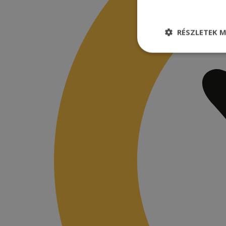
RÉSZLETEK M
Elengedhetetle
szükséges
Elenge
Az elengedhetetlenül
a fiókkezelést. A w
Név
CookieScriptConse