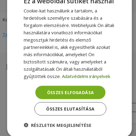
Ez a weboldal sütiket használ
vásárlói értékelések és fotók
Cookie-kat használunk a tartalom, a
hirdetések személyre szabására és a
Kompatibilitás
Lenovo
forgalom elemzésére. Webhelyünk Ön általi
használatára vonatkozó információkat
Teljes adatlap megtekintése
megosztjuk hirdetési és elemző
partnereinkkel is, akik egyesíthetik azokat
más információkkal, amelyeket Ön
biztosított számukra, vagy amelyeket a
Hasonló termékek
szolgáltatásaik Ön általi használatából
gyűjtöttek össze.
Adatvédelmi irányelvek
Huawei ME906S (PN: 845710-001)
ÖSSZES ELFOGADÁSA
Gold, HP Kompatibilitás
KIVÁLÓ
ÖSSZES ELUTASÍTÁSA
ÁLLAPOT
8 990 Ft
RÉSZLETEK MEGJELENÍTÉSE