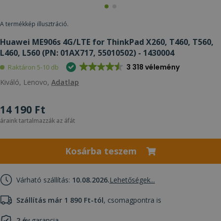
A termékkép illusztráció.
Huawei ME906s 4G/LTE for ThinkPad X260, T460, T560,
L460, L560 (PN: 01AX717, 55010502) - 1430004
3 318 vélemény
Raktáron 5-10 db
Kiváló, Lenovo,
Adatlap
14 190 Ft
áraink tartalmazzák az áfát
Kosárba teszem
Várható szállítás:
10.08.2026.
Lehetőségek...
Szállítás már 1 890 Ft-tól
, csomagpontra is
2 év
garancia