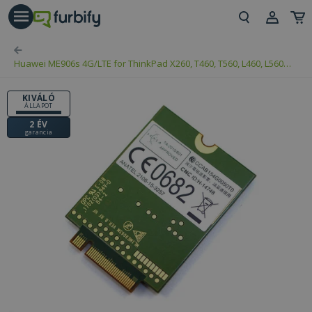
árás gomb
Beje
Huawei ME906s 4G/LTE for ThinkPad X260, T460, T560, L460, L560
Regi
(PN: 01AX717, 55010502)
KIVÁLÓ
ÁLLAPOT
2 ÉV
garancia