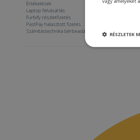
vagy amelyeket a 
Értékelések
Furbify 
Laptop felvásárlás
Furbify 
Furbify részletfizetés
Állásaján
PastPay halasztott fizetés
Számítástechnika bérbeadása
RÉSZLETEK M
Elengedhetetle
szükséges
Elenge
Az elengedhetetlenül
a fiókkezelést. A w
Név
CookieScriptConse