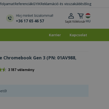
i folyamat
Referenciák
GYIK
Reklamáció és visszaküldés
Blog
Kosár lenyitása
Hívj minket bizalommal!
+36 17 65 46 57
HU
Saját fiók
Kosár
Karrier
Kapcsolat
Karrier
Kapcsolat
e Chromebook Gen 3 (PN: 01AV988,
3 187 vélemény
ető!