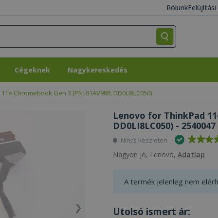
Rólunk
Felújítás
Cégeknek
Nagykereskedés
Cégeknek
Nagykereskedés
 11e Chromebook Gen 3 (PN: 01AV988, DD0LI8LC050)
Lenovo for ThinkPad 11
DD0LI8LC050) - 2540047
Nincs készleten
Nagyon jó, Lenovo,
Adatlap
A termék jelenleg nem elérh
Utolsó ismert ár: