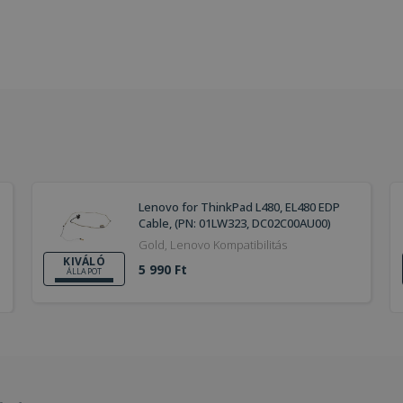
Lenovo for ThinkPad L480, EL480 EDP
Cable, (PN: 01LW323, DC02C00AU00)
Gold, Lenovo Kompatibilitás
KIVÁLÓ
5 990 Ft
ÁLLAPOT