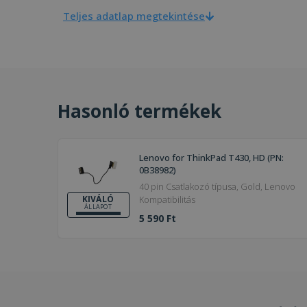
Teljes adatlap megtekintése
Hasonló termékek
Lenovo for ThinkPad T430, HD (PN:
0B38982)
40 pin Csatlakozó típusa, Gold, Lenovo
Kompatibilitás
KIVÁLÓ
ÁLLAPOT
5 590 Ft