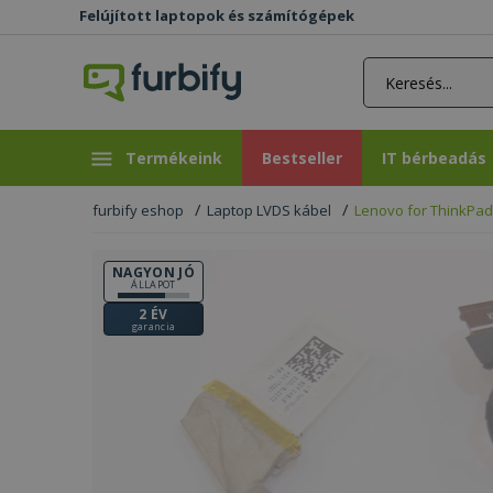
Felújított laptopok és számítógépek
rás gomb
Bestseller
IT bérbeadás
Termékeink
Bestseller
IT bérbeadás
furbify eshop
Laptop LVDS kábel
Lenovo for ThinkPad
NAGYON JÓ
ÁLLAPOT
2 ÉV
garancia