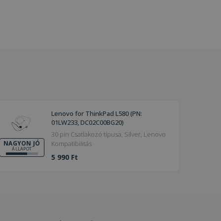
Lenovo for ThinkPad L580 (PN:
01LW233, DC02C00BG20)
30 pin Csatlakozó típusa, Silver, Lenovo
Kompatibilitás
NAGYON JÓ
ÁLLAPOT
5 990 Ft