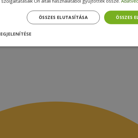
szolgáltatásaik Ön általi használatából gyűjtöttek össze.
Adatvéd
zsákbamacska
Garancia ellenőrzése
médiamegjelenések
latok
ÖSSZES ELUTASÍTÁSA
ÖSSZES 
EGJELENÍTÉSE
nül
Teljesítmény
Célzás
Funkcionalitás
dhetetlenül szükséges
Teljesítmény
Célzás
Funkcionalitás
Beso
 szükséges sütik lehetővé teszik a webhely alapvető funkcióit, például a felhasznál
eboldal nem használható megfelelően az elengedhetetlenül szükséges sütik nélkül.
Szolgáltató /
Lejárat
Leírás
Domain
nt
4 hét 2
Ezt a cookie-t a Cookie-Script.com szolgál
CookieScript