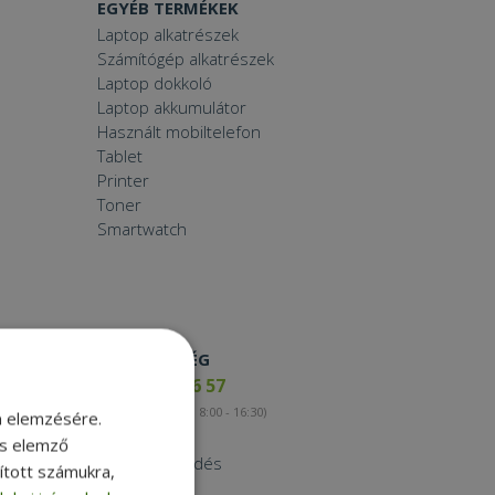
EGYÉB TERMÉKEK
Laptop alkatrészek
Számítógép alkatrészek
Laptop dokkoló
Laptop akkumulátor
Használt mobiltelefon
Tablet
Printer
Toner
Smartwatch
ELÉRHETŐSÉG
+36 17 65 46 57
(munkanapokon 8:00 - 16:30)
m elemzésére.
Kapcsolat
és elemző
Nagykereskedés
sított számukra,
Instagram