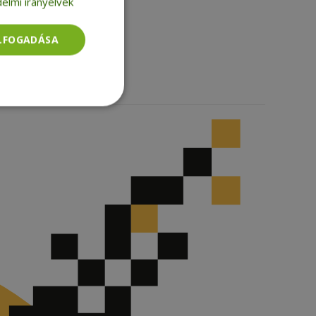
elmi irányelvek
Facebook
LinkedIn
ELFOGADÁSA
TikTok
Besorolatlan
rolatlan
ói bejelentkezést és
tatás használja a