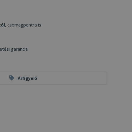
tól
, csomagpontra is
etési garancia
Árfigyelő