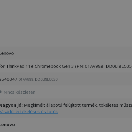
Lenovo
for ThinkPad 11e Chromebook Gen 3 (PN: 01AV988, DD0LI8LC05
2540047
(01AV988, DD0LI8LC050)
Nincs készleten
Nagyon jó:
Megkímélt állapotú felújított termék, tökéletes műsza
vásárlói értékelések és fotók
Lenovo