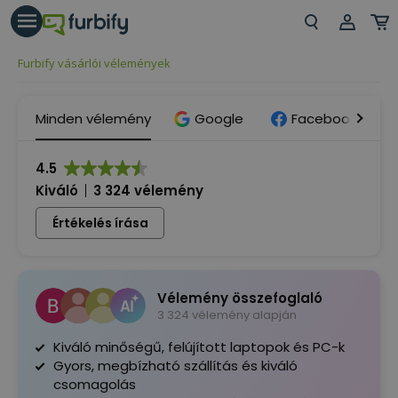
árás gomb
Beje
Furbify vásárlói vélemények
Regi
Minden vélemény
Google
Facebook
4.5
Kiváló
3 324 vélemény
Értékelés írása
Vélemény összefoglaló
3 324 vélemény alapján
Kiváló minőségű, felújított laptopok és PC-k
Gyors, megbízható szállítás és kiváló
csomagolás