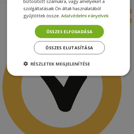
biztosított számukra, vagy amelyeket a
szolgáltatásaik Ön általi használatából
gyűjtöttek össze.
Adatvédelmi irányelvek
ÖSSZES ELFOGADÁSA
ÖSSZES ELUTASÍTÁSA
RÉSZLETEK MEGJELENÍTÉSE
Elengedhetetlenül
Teljesítmény
szükséges
Célzás
Funkcionalitás
Besorolatlan