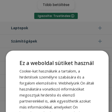
Több betöltése
Igazolta: Trustindex
Laptopok
Számítógépek
Monitorok
Ez a weboldal sütiket használ
Egyéb termékek
Cookie-kat használunk a tartalom, a
hirdetések személyre szabására és a
Hasznos oldalak
forgalom elemzésére. Webhelyünk Ön általi
használatára vonatkozó információkat
Furbify things
megosztjuk hirdetési és elemző
partnereinkkel is, akik egyesíthetik azokat
más információkkal, amelyeket Ön
Apróbetűs rész