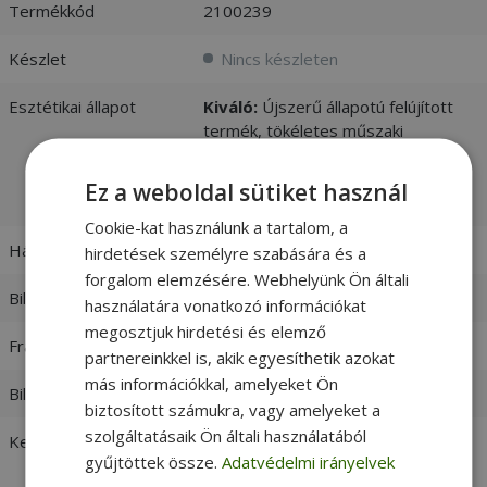
Termékkód
2100239
Készlet
Nincs készleten
Esztétikai állapot
Kiváló:
Újszerű állapotú felújított
termék, tökéletes műszaki
állapotban. Nagyban
megkülönböztethetetlen az újtól. -
Ez a weboldal sütiket használ
vásárlói értékelések és fotók
Cookie-kat használunk a tartalom, a
Háttérvilágítás
Nem
hirdetések személyre szabására és a
forgalom elemzésére. Webhelyünk Ön általi
Billentyűzet nyelve
Magyar
használatára vonatkozó információkat
megosztjuk hirdetési és elemző
Frame Color
Silver frame
partnereinkkel is, akik egyesíthetik azokat
más információkkal, amelyeket Ön
Billentyűzetkiosztás
EU Layout
biztosított számukra, vagy amelyeket a
szolgáltatásaik Ön általi használatából
Keret
Igen
gyűjtöttek össze.
Adatvédelmi irányelvek