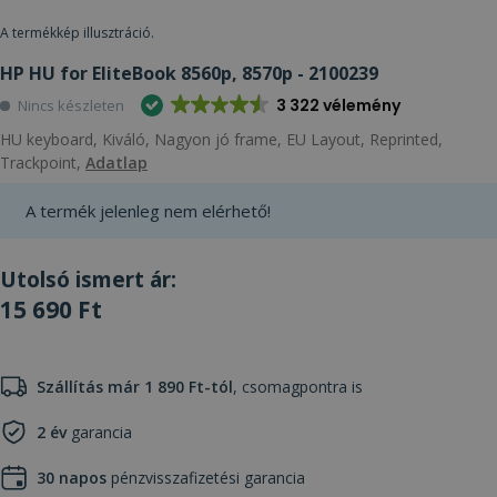
A termékkép illusztráció.
HP HU for EliteBook 8560p, 8570p - 2100239
3 322 vélemény
Nincs készleten
HU keyboard, Kiváló, Nagyon jó frame, EU Layout, Reprinted,
Trackpoint,
Adatlap
A termék jelenleg nem elérhető!
Utolsó ismert ár:
15 690 Ft
Szállítás már 1 890 Ft-tól
, csomagpontra is
2 év
garancia
30 napos
pénzvisszafizetési garancia