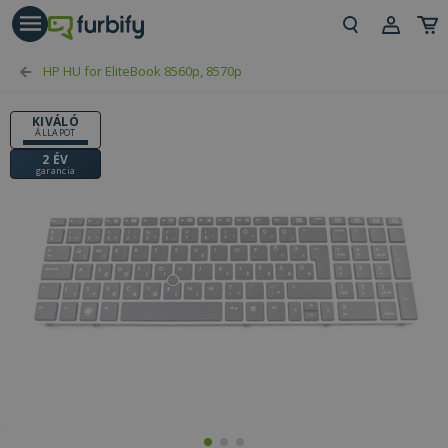
árás gomb
Beje
HP HU for EliteBook 8560p, 8570p
Regi
KIVÁLÓ
ÁLLAPOT
2 ÉV
garancia