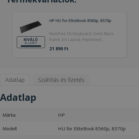
HP HU for EliteBook 8560p, 8570p
NumPad, HU keyboard, Gold, Black
frame, EU Layout, Reprinted,
KIVÁLÓ
ÁLLAPOT
Trackpoint, Kiváló
21 890 Ft
Adatlap
Szállítás és fizetés
Adatlap
Márka
HP
Modell
HU for EliteBook 8560p, 8570p