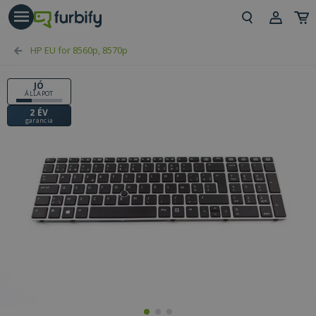
árás gomb
Beje
HP EU for 8560p, 8570p
Regi
JÓ
ÁLLAPOT
2 ÉV
garancia