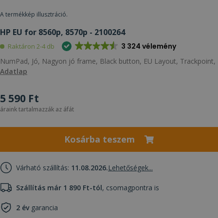
A termékkép illusztráció.
HP EU for 8560p, 8570p - 2100264
3 324 vélemény
Raktáron 2-4 db
NumPad, Jó, Nagyon jó frame, Black button, EU Layout, Trackpoint,
Adatlap
5 590 Ft
áraink tartalmazzák az áfát
Kosárba teszem
Várható szállítás:
11.08.2026.
Lehetőségek...
Szállítás már 1 890 Ft-tól
, csomagpontra is
2 év
garancia