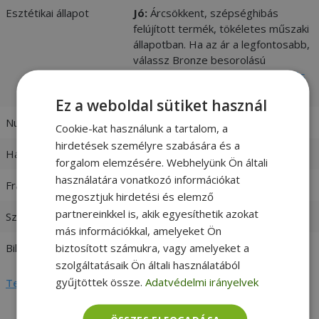
Esztétikai állapot
Jó:
Árcsökkent, szépséghibás
felújított termék, tökéletes műszaki
állapotban. Ha az ár a legfontosabb,
válassz Bronze besorolású
terméket. -
vásárlói értékelések és
fotók
Ez a weboldal sütiket használ
Numerikus billentyűzet
Numerikus billentyűzet
Cookie-kat használunk a tartalom, a
hirdetések személyre szabására és a
Háttérvilágítás
Nem
forgalom elemzésére. Webhelyünk Ön általi
használatára vonatkozó információkat
Frame Color
Silver frame
megosztjuk hirdetési és elemző
partnereinkkel is, akik egyesíthetik azokat
Szín
Fekete
más információkkal, amelyeket Ön
biztosított számukra, vagy amelyeket a
Billentyűzetkiosztás
EU Layout
szolgáltatásaik Ön általi használatából
gyűjtöttek össze.
Adatvédelmi irányelvek
Teljes adatlap megtekintése