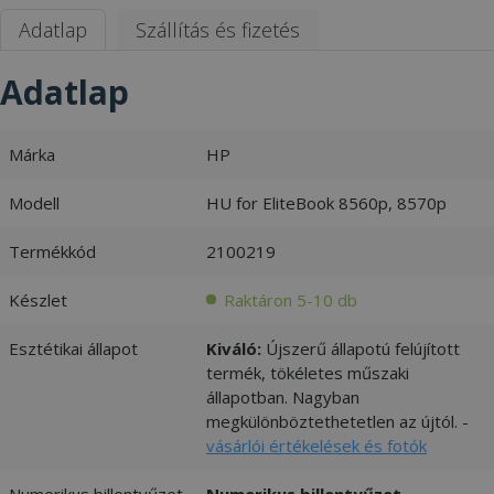
Adatlap
Szállítás és fizetés
Adatlap
Márka
HP
Modell
HU for EliteBook 8560p, 8570p
Termékkód
2100219
Készlet
Raktáron 5-10 db
Esztétikai állapot
Kiváló:
Újszerű állapotú felújított
termék, tökéletes műszaki
állapotban. Nagyban
megkülönböztethetetlen az újtól. -
vásárlói értékelések és fotók
Numerikus billentyűzet
Numerikus billentyűzet