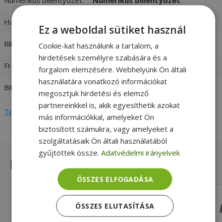
Háttérvilágítás
Nem
Ez a weboldal sütiket használ
Billentyűzet nyelve
Magyar
Cookie-kat használunk a tartalom, a
hirdetések személyre szabására és a
Frame Color
Black frame
forgalom elemzésére. Webhelyünk Ön általi
használatára vonatkozó információkat
Billentyűzetkiosztás
EU Layout
megosztjuk hirdetési és elemző
partnereinkkel is, akik egyesíthetik azokat
Teljes adatlap megtekintése
más információkkal, amelyeket Ön
biztosított számukra, vagy amelyeket a
szolgáltatásaik Ön általi használatából
gyűjtöttek össze.
Adatvédelmi irányelvek
Hasonló termékek
ÖSSZES ELFOGADÁSA
HP EU for 8560p, 8570p
ÖSSZES ELUTASÍTÁSA
Numerikus billentyűzet Numerikus