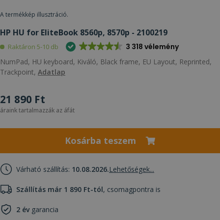
A termékkép illusztráció.
HP HU for EliteBook 8560p, 8570p - 2100219
3 318 vélemény
Raktáron 5-10 db
NumPad, HU keyboard, Kiváló, Black frame, EU Layout, Reprinted,
Trackpoint,
Adatlap
21 890 Ft
áraink tartalmazzák az áfát
Kosárba teszem
Várható szállítás:
10.08.2026.
Lehetőségek...
Szállítás már 1 890 Ft-tól
, csomagpontra is
2 év
garancia