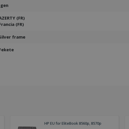
Igen
AZERTY (FR)
Francia (FR)
Silver frame
Fekete
HP EU for EliteBook 8560p, 8570p