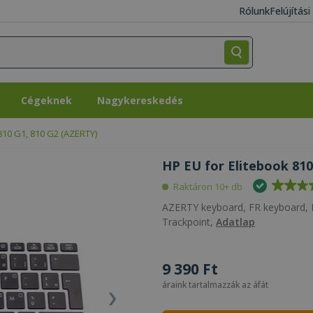
Rólunk
Felújítás
Cégeknek
Nagykereskedés
Cégeknek
Nagykereskedés
810 G1, 810 G2 (AZERTY)
HP EU for Elitebook 810
Raktáron 10+ db
AZERTY keyboard, FR keyboard, K
Trackpoint,
Adatlap
9 390 Ft
áraink tartalmazzák az áfát