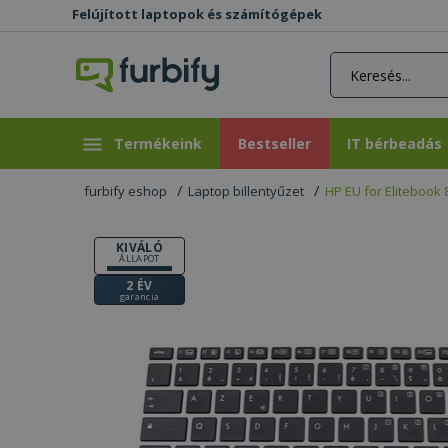
Felújított laptopok és számítógépek
rás gomb
Bestseller
IT bérbeadás
Termékeink
Bestseller
IT bérbeadás
furbify eshop
Laptop billentyűzet
HP EU for Elitebook 
KIVÁLÓ
ÁLLAPOT
2 ÉV
garancia