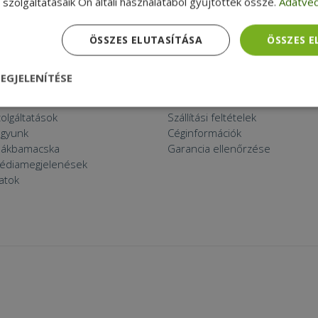
szolgáltatásaik Ön általi használatából gyűjtöttek össze.
Adatvéd
ÖSSZES ELUTASÍTÁSA
ÖSSZES 
 THINGS
APRÓBETŰS RÉSZ
ított eszköz?
Általános Szerződési Feltételek
EGJELENÍTÉSE
k a furbify
Adatkezelési tájékoztató
a
Reklamáció és visszaküldés
nül
Teljesítmény
Célzás
Funkcionalitás
zolgáltatások
Szállítási feltételek
agyunk
Céginformációk
zsákbamacska
Garancia ellenőrzése
médiamegjelenések
latok
dhetetlenül szükséges
Teljesítmény
Célzás
Funkcionalitás
Beso
 szükséges sütik lehetővé teszik a webhely alapvető funkcióit, például a felhasznál
eboldal nem használható megfelelően az elengedhetetlenül szükséges sütik nélkül.
Szolgáltató /
Lejárat
Leírás
Domain
nt
4 hét 2
Ezt a cookie-t a Cookie-Script.com szolgál
CookieScript