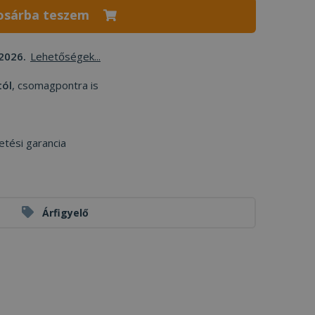
osárba teszem
2026.
Lehetőségek...
tól
, csomagpontra is
etési garancia
Árfigyelő