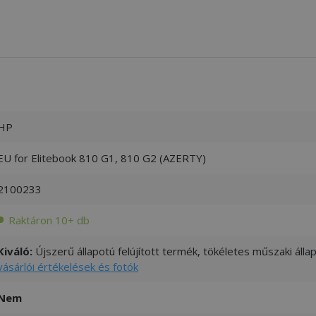
HP
EU for Elitebook 810 G1, 810 G2 (AZERTY)
2100233
Raktáron 10+ db
Kiváló:
Újszerű állapotú felújított termék, tökéletes műszaki áll
vásárlói értékelések és fotók
Nem