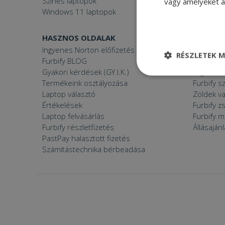
Színes laptopok
vagy amelyeket a 
Windows 11 laptopok
HASZNOS OLDALAK
FURBIFY
Ingyenes Norton előfizetés
Mi a felúj
RÉSZLETEK M
Furbify BLOG
Mi vagyun
Gyakori kérdések (GY.I.K.)
Árgaranci
Elengedhetetle
Termékeink osztályozása
Furbify s
szükséges
Laptop választó
Zöldek v
Értékelések
Furbify 
Laptop felvásárlás
Furbify 
Furbify részletfizetés
Állásaján
PastPay halasztott fizetés
Számítástechnika bérbeadása
Elenge
Az elengedhetetlenül
a fiókkezelést. A w
Név
CookieScriptConse