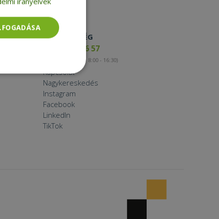
elmi irányelvek
ELFOGADÁSA
ELÉRHETŐSÉG
+36 17 65 46 57
(munkanapokon 8:00 - 16:30)
Kapcsolat
Besorolatlan
Nagykereskedés
Instagram
Facebook
LinkedIn
TikTok
rolatlan
ói bejelentkezést és
tatás használja a