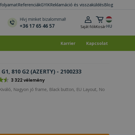
i folyamat
Referenciák
GYIK
Reklamáció és visszaküldés
Blog
Kosár lenyitása
Hívj minket bizalommal!
+36 17 65 46 57
HU
Saját fiók
Kosár
Karrier
Kapcsolat
Karrier
Kapcsolat
 G1, 810 G2 (AZERTY) - 2100233
3 322 vélemény
iváló, Nagyon jó frame, Black button, EU Layout, No