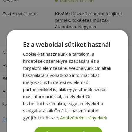
Készlet
Raktáron 10+ db
Esztétikai állapot
Kiváló:
Újszerű állapotú felújított
termék, tökéletes műszaki
állapotban. Nagyban
megkülönböztethetetlen az újtól. -
vásárlói értékelések és fotók
Ez a weboldal sütiket használ
Numerikus billentyűzet
Nem
Cookie-kat használunk a tartalom, a
hirdetések személyre szabására és a
Háttérvilágítás
Igen
forgalom elemzésére. Webhelyünk Ön általi
használatára vonatkozó információkat
Billentyűzet nyelve
EU
megosztjuk hirdetési és elemző
partnereinkkel is, akik egyesíthetik azokat
Frame Color
Silver frame
más információkkal, amelyeket Ön
biztosított számukra, vagy amelyeket a
Szín
Fekete
szolgáltatásaik Ön általi használatából
gyűjtöttek össze.
Adatvédelmi irányelvek
Teljes adatlap megtekintése