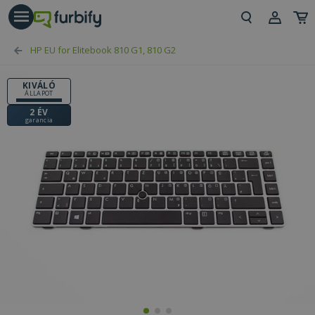
árás gomb
Beje
HP EU for Elitebook 810 G1, 810 G2
Regi
KIVÁLÓ
ÁLLAPOT
2 ÉV
garancia