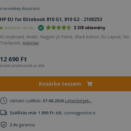
A termékkép illusztráció.
HP EU for Elitebook 810 G1, 810 G2 - 2100253
3 318 vélemény
Raktáron 10+ db
EU keyboard, Kiváló, Nagyon jó frame, Black button, EU Layout, No
Trackpoint,
Adatlap
12 690 Ft
áraink tartalmazzák az áfát
Kosárba teszem
Várható szállítás:
07.08.2026.
Lehetőségek...
Szállítás már 1 890 Ft-tól
, csomagpontra is
2 év
garancia