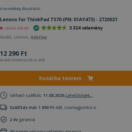
A termékkép illusztráció.
Lenovo for ThinkPad T570 (PN: 01AY473) - 2720021
3 324 vélemény
Utolsó darab!
Kiváló, Lenovo,
Adatlap
12 290 Ft
áraink tartalmazzák az áfát
Kosárba teszem
Várható szállítás:
11.08.2026.
Lehetőségek...
Szállítás már 1 890 Ft-tól
, csomagpontra is
2 év
garancia
30 napos
pénzvisszafizetési garancia