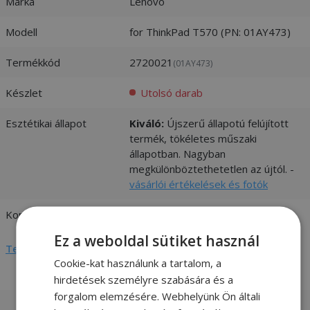
Márka
Lenovo
Modell
for ThinkPad T570 (PN: 01AY473)
Termékkód
2720021
(01AY473)
Készlet
Utolsó darab
Esztétikai állapot
Kiváló:
Újszerű állapotú felújított
termék, tökéletes műszaki
állapotban. Nagyban
megkülönböztethetetlen az újtól. -
vásárlói értékelések és fotók
Kompatibilitás
Lenovo
Ez a weboldal sütiket használ
Teljes adatlap megtekintése
Cookie-kat használunk a tartalom, a
hirdetések személyre szabására és a
forgalom elemzésére. Webhelyünk Ön általi