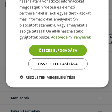
használatára vonatkozó információkat
Hasonló termékek
megosztjuk hirdetési és elemző
partnereinkkel is, akik egyesíthetik azokat
más információkkal, amelyeket Ön
Lenovo for ThinkPad L470 (PN:
biztosított számukra, vagy amelyeket a
01HW918)
szolgáltatásaik Ön általi használatából
Gold, Lenovo Kompatibilitás
gyűjtöttek össze.
Adatvédelmi irányelvek
KIVÁLÓ
N
ÁLLAPOT
7 990 Ft
ÖSSZES ELFOGADÁSA
ÖSSZES ELUTASÍTÁSA
Laptopok
RÉSZLETEK MEGJELENÍTÉSE
Számítógépek
Elengedhetetlenül
Teljesítmény
szükséges
Monitorok
Egyéb termékek
Célzás
Funkcionalitás
Besorolatlan