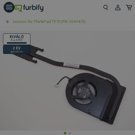
árás gomb
Beje
Lenovo for ThinkPad T570 (PN: 01AY473)
Regi
KIVÁLÓ
ÁLLAPOT
2 ÉV
garancia