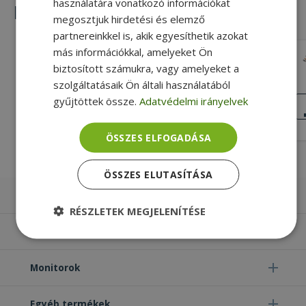
használatára vonatkozó információkat
Hasonló termékek
megosztjuk hirdetési és elemző
partnereinkkel is, akik egyesíthetik azokat
más információkkal, amelyeket Ön
Lenovo for ThinkPad X270 (PN:
biztosított számukra, vagy amelyeket a
01HW912, 01HW913, 01HW914)
szolgáltatásaik Ön általi használatából
Silver, Lenovo Kompatibilitás
gyűjtöttek össze.
Adatvédelmi irányelvek
NAGYON JÓ
ÁLLAPOT
8 990 Ft
ÖSSZES ELFOGADÁSA
ÖSSZES ELUTASÍTÁSA
Laptopok
RÉSZLETEK MEGJELENÍTÉSE
Számítógépek
Elengedhetetlenül
Teljesítmény
szükséges
Monitorok
Egyéb termékek
Célzás
Funkcionalitás
Besorolatlan