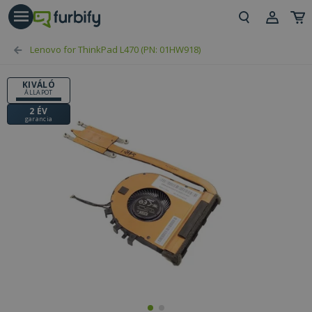
árás gomb
Beje
Lenovo for ThinkPad L470 (PN: 01HW918)
Regi
KIVÁLÓ
ÁLLAPOT
2 ÉV
garancia