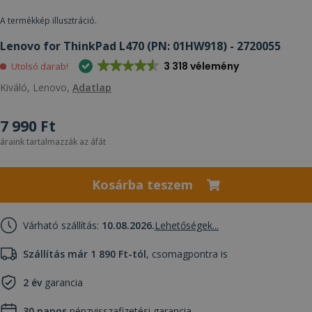
A termékkép illusztráció.
Lenovo for ThinkPad L470 (PN: 01HW918) - 2720055
3 318 vélemény
Utolsó darab!
Kiváló, Lenovo,
Adatlap
7 990 Ft
áraink tartalmazzák az áfát
Kosárba teszem
Várható szállítás:
10.08.2026.
Lehetőségek...
Szállítás már 1 890 Ft-tól
, csomagpontra is
2 év
garancia
30 napos
pénzvisszafizetési garancia