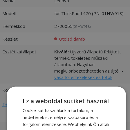
Márka
Lenovo
Modell
for ThinkPad L470 (PN: 01HW918)
Termékkód
2720055
(01HW918)
Készlet
Utolsó darab
Esztétikai állapot
Kiváló:
Újszerű állapotú felújított
termék, tökéletes műszaki
állapotban. Nagyban
megkülönböztethetetlen az újtól. -
vásárlói értékelések és fotók
Kompatibilitás
Lenovo
Ez a weboldal sütiket használ
Teljes adatlap megtekintése
Cookie-kat használunk a tartalom, a
hirdetések személyre szabására és a
forgalom elemzésére. Webhelyünk Ön általi