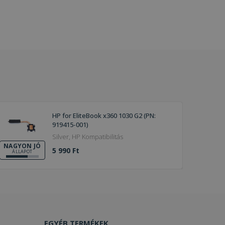
HP for EliteBook x360 1030 G2 (PN:
919415-001)
Silver, HP Kompatibilitás
NAGYON JÓ
5 990 Ft
ÁLLAPOT
EGYÉB TERMÉKEK