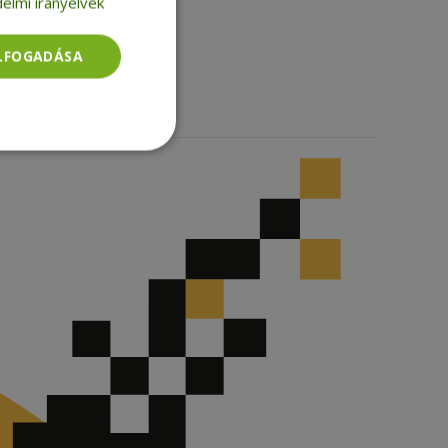
elmi irányelvek
Facebook
LinkedIn
TikTok
ELFOGADÁSA
Besorolatlan
rolatlan
ói bejelentkezést és
tatás használja a