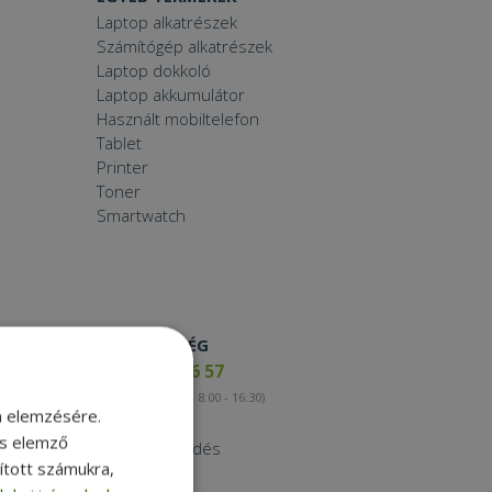
Laptop alkatrészek
Számítógép alkatrészek
Laptop dokkoló
Laptop akkumulátor
Használt mobiltelefon
Tablet
Printer
Toner
Smartwatch
ELÉRHETŐSÉG
+36 17 65 46 57
(munkanapokon 8:00 - 16:30)
m elemzésére.
Kapcsolat
és elemző
Nagykereskedés
sított számukra,
Instagram