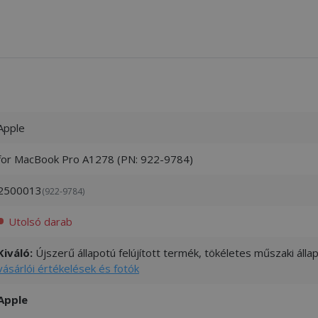
Apple
for MacBook Pro A1278 (PN: 922-9784)
2500013
(922-9784)
Utolsó darab
Kiváló:
Újszerű állapotú felújított termék, tökéletes műszaki áll
vásárlói értékelések és fotók
Apple