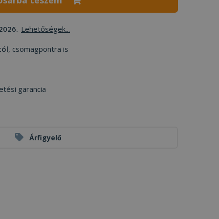
osárba teszem
2026.
Lehetőségek...
tól
, csomagpontra is
etési garancia
Árfigyelő