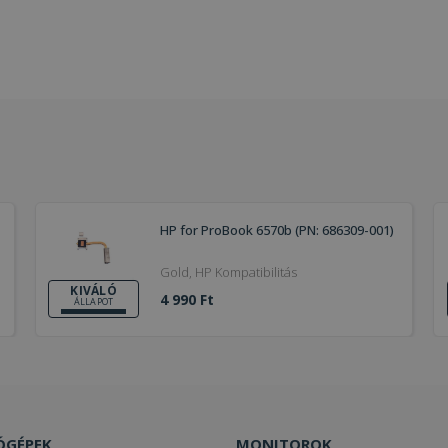
HP for ProBook 6570b (PN: 686309-001)
Gold, HP Kompatibilitás
KIVÁLÓ
4 990 Ft
ÁLLAPOT
ÓGÉPEK
MONITOROK