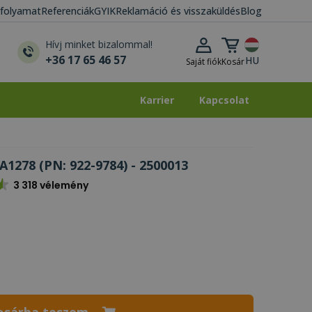
i folyamat
Referenciák
GYIK
Reklamáció és visszaküldés
Blog
Kosár lenyitása
Hívj minket bizalommal!
+36 17 65 46 57
HU
Saját fiók
Kosár
Karrier
Kapcsolat
Karrier
Kapcsolat
1278 (PN: 922-9784) - 2500013
3 318 vélemény