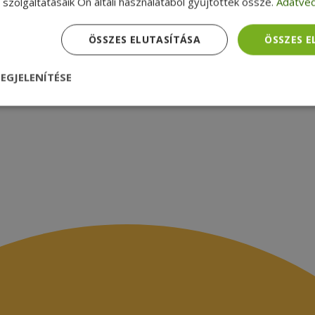
zsákbamacska
Garancia ellenőrzése
szolgáltatásaik Ön általi használatából gyűjtöttek össze.
Adatvéd
médiamegjelenések
latok
ÖSSZES ELUTASÍTÁSA
ÖSSZES 
EGJELENÍTÉSE
nül
Teljesítmény
Célzás
Funkcionalitás
dhetetlenül szükséges
Teljesítmény
Célzás
Funkcionalitás
Beso
 szükséges sütik lehetővé teszik a webhely alapvető funkcióit, például a felhasznál
eboldal nem használható megfelelően az elengedhetetlenül szükséges sütik nélkül.
Szolgáltató /
Lejárat
Leírás
Domain
nt
4 hét 2
Ezt a cookie-t a Cookie-Script.com szolgál
CookieScript