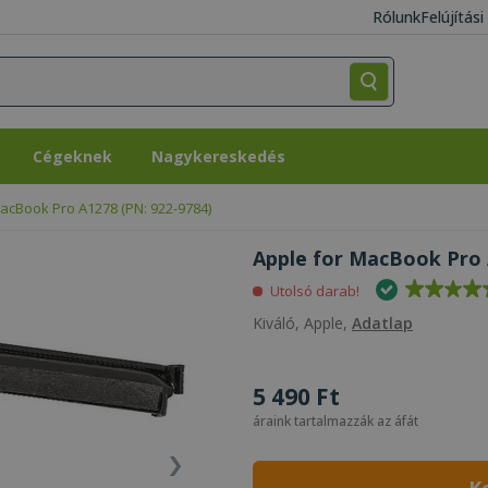
Rólunk
Felújítás
Cégeknek
Nagykereskedés
Cégeknek
Nagykereskedés
acBook Pro A1278 (PN: 922-9784)
Apple for MacBook Pro A
Utolsó darab!
Kiváló, Apple,
Adatlap
5 490 Ft
áraink tartalmazzák az áfát