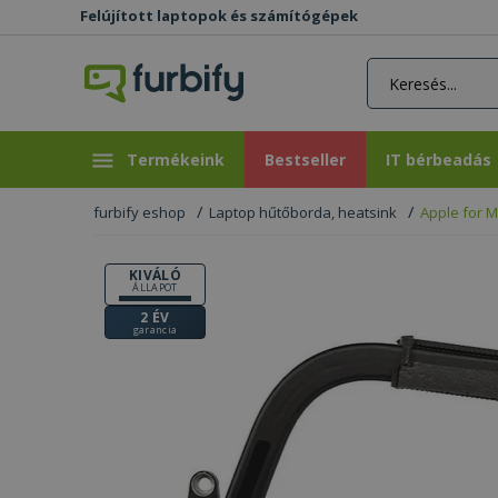
Felújított laptopok és számítógépek
rás gomb
Bestseller
IT bérbeadás
Termékeink
Bestseller
IT bérbeadás
furbify eshop
Laptop hűtőborda, heatsink
Apple for M
KIVÁLÓ
ÁLLAPOT
2 ÉV
garancia