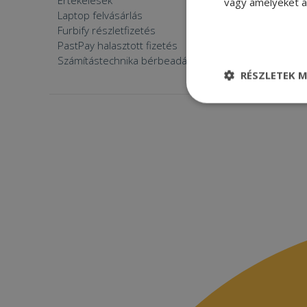
Értékelések
Furbify 
vagy amelyeket a 
Laptop felvásárlás
Furbify 
Furbify részletfizetés
Állásaján
PastPay halasztott fizetés
Számítástechnika bérbeadása
RÉSZLETEK M
Elengedhetetle
szükséges
Elenge
Az elengedhetetlenül
a fiókkezelést. A w
Név
CookieScriptConse