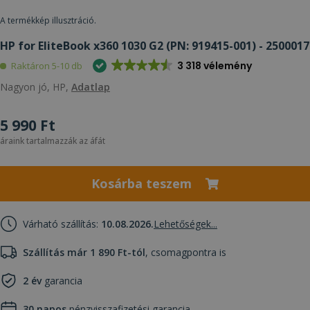
A termékkép illusztráció.
HP for EliteBook x360 1030 G2 (PN: 919415-001) - 2500017
3 318 vélemény
Raktáron 5-10 db
Nagyon jó, HP,
Adatlap
5 990 Ft
áraink tartalmazzák az áfát
Kosárba teszem
Várható szállítás:
10.08.2026.
Lehetőségek...
Szállítás már 1 890 Ft-tól
, csomagpontra is
2 év
garancia
30 napos
pénzvisszafizetési garancia