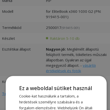
Márka
HP
Modell
for EliteBook x360 1030 G2 (PN:
919415-001)
Termékkód
2500017
(919415-001)
Készlet
Raktáron 5-10 db
Esztétikai állapot
Nagyon jó:
Megkímélt állapotú
felújított termék, tökéletes műszaki
állapotban. Gyakran az újjal
megegyező állapot. -
vásárlói
értékelések és fotók
Kompatibilitás
HP
Ez a weboldal sütiket használ
Teljes adatlap megtekintése
Cookie-kat használunk a tartalom, a
hirdetések személyre szabására és a
forgalom elemzésére. Webhelyünk Ön általi