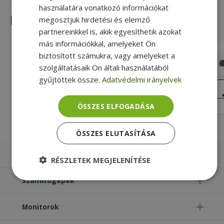
használatára vonatkozó információkat
Hasonló termékek
megosztjuk hirdetési és elemző
partnereinkkel is, akik egyesíthetik azokat
más információkkal, amelyeket Ön
HP for ProBook 6570b (PN: 686309-
biztosított számukra, vagy amelyeket a
001)
szolgáltatásaik Ön általi használatából
Gold, HP Kompatibilitás
gyűjtöttek össze.
Adatvédelmi irányelvek
KIVÁLÓ
ÁLLAPOT
4 990 Ft
ÖSSZES ELFOGADÁSA
ÖSSZES ELUTASÍTÁSA
Laptopok
RÉSZLETEK MEGJELENÍTÉSE
Számítógépek
Elengedhetetlenül
Teljesítmény
szükséges
Monitorok