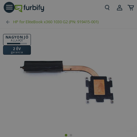
árás gomb
Beje
HP for EliteBook x360 1030 G2 (PN: 919415-001)
Regi
NAGYON JÓ
ÁLLAPOT
2 ÉV
garancia