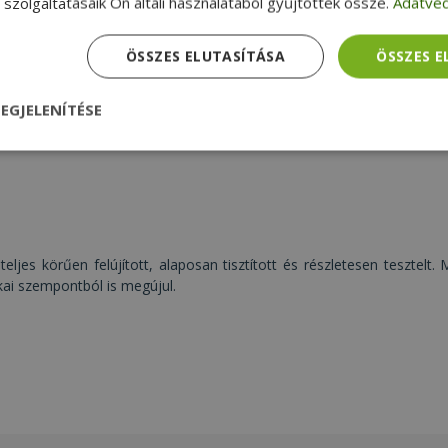
szolgáltatásaik Ön általi használatából gyűjtöttek össze.
Adatvéd
Intel® i5-6200U, 8GB DDR4 RAM, 256GB
(M.2) SSD, 14" (35,5 cm), 1920 x 1080 (Full
NAGYON JÓ
ÖSSZES ELUTASÍTÁSA
ÖSSZES 
ÁLLAPOT
HD), HD 520, Windows OS
77 990 Ft
EGJELENÍTÉSE
nül
Teljesítmény
Célzás
Funkcionalitás
teljes körűen felújított, alaposan tisztított és részletesen tesztelt
kai szempontból is megújul.
dhetetlenül szükséges
Teljesítmény
Célzás
Funkcionalitás
Beso
 szükséges sütik lehetővé teszik a webhely alapvető funkcióit, például a felhasznál
eboldal nem használható megfelelően az elengedhetetlenül szükséges sütik nélkül.
Szolgáltató /
Lejárat
Leírás
Domain
nt
4 hét 2
Ezt a cookie-t a Cookie-Script.com szolgál
CookieScript