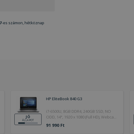
7
-es számon, hétköznap
HP EliteBook 840 G3
i7-6500U, 8GB DDR4, 240GB SSD, NO
ODD, 14", 1920 x 1080 (Full HD), Webcam,
JÓ
ÁLLAPOT
HD 520, Win 10 Pro, Bronze, 6.
91 990 Ft
Generation, 2016, Jó