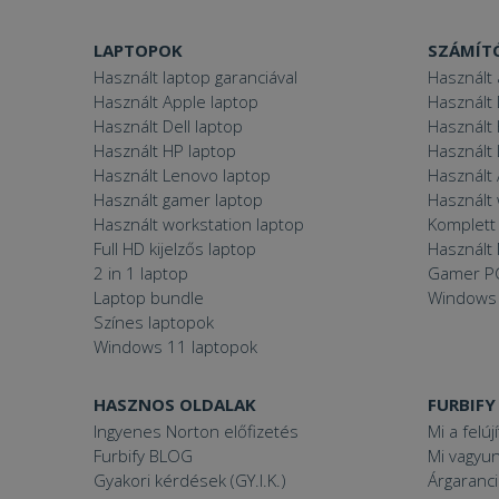
LAPTOPOK
SZÁMÍT
VISITOR_PRIVACY
Használt laptop garanciával
Használt 
Használt Apple laptop
Használt 
Használt Dell laptop
Használt
Használt HP laptop
Használt
Használt Lenovo laptop
Használt 
Googl
_tt_enable_cookie
Használt gamer laptop
Használt
Használt workstation laptop
Komplett 
Full HD kijelzős laptop
Használt 
2 in 1 laptop
Gamer P
Név
Laptop bundle
Windows
Név
ttcsid_CJ1S5PJC77
Színes laptopok
Név
__Secure-YNID
Windows 11 laptopok
Clarity
YSC
prism_612475886
HASZNOS OLDALAK
FURBIFY
__Secure-ROLLOU
MUID
_ga
Ingyenes Norton előfizetés
Mi a felúj
ttcsid
Furbify BLOG
Mi vagyun
frb2023
Gyakori kérdések (GY.I.K.)
Árgaranci