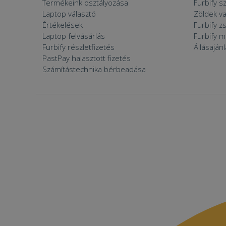
Termékeink osztályozása
Furbify s
prism_612475886
MR
Laptop választó
Zöldek v
_ttp
Értékelések
Furbify 
IDE
Laptop felvásárlás
Furbify 
Furbify részletfizetés
Állásaján
PastPay halasztott fizetés
_clck
Számítástechnika bérbeadása
MUID
_clsk
_fbp
__kla_id
SM
_ga_S9FNSGBKXN
_ttp
MR
VISITOR_INFO1_LIV