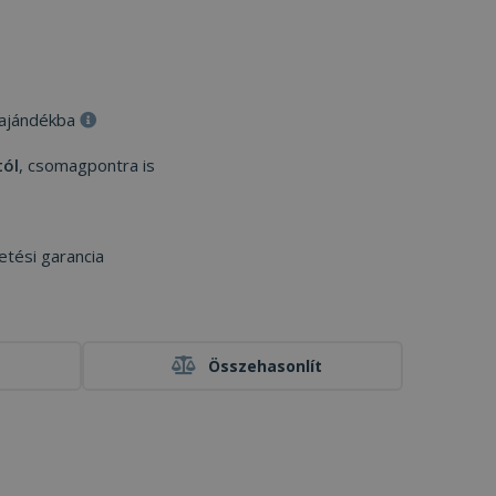
 ajándékba
tól
, csomagpontra is
etési garancia
Összehasonlít