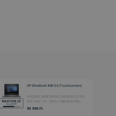
HP EliteBook 840 G3 (Touchscreen)
i5-6200U, 8GB DDR4, 256GB (M.2) SSD,
NO ODD, 14", 1920 x 1080 (Full HD),
NAGYON JÓ
ÁLLAPOT
Webcam, HD 520, Win 10 Pro, Silver,
95 990 Ft
Touchscreen, 6. Generation, 2016,
Nagyon jó