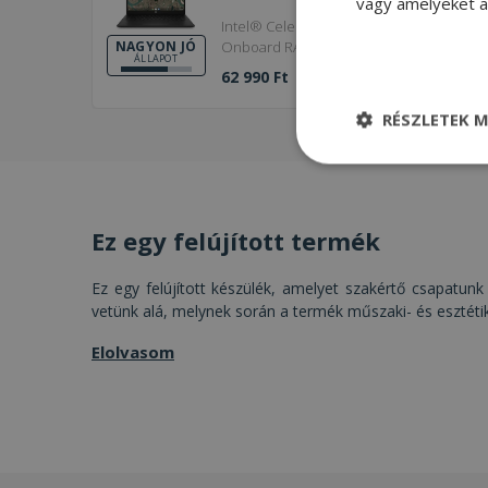
vagy amelyeket a 
Intel® Celeron N5100, 8GB LPDDR4
Onboard RAM, 64GB (eMMC) SSD, 14"
NAGYON JÓ
ÁLLAPOT
(35,5 cm), 1366 x 768, Intel UHD, Chrome
62 990 Ft
OS
RÉSZLETEK M
Elengedhetetle
szükséges
Ez egy felújított termék
Ez egy felújított készülék, amelyet szakértő csapatunk 
vetünk alá, melynek során a termék műszaki- és esztéti
Elenge
Elolvasom
Az elengedhetetlenül
a fiókkezelést. A w
Név
CookieScriptConse