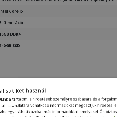
Intel Core i5
6. Generáció
16GB DDR4
240GB SSD
al sütiket használ
álunk a tartalom, a hirdetések személyre szabására és a forgalo
tali használatára vonatkozó információkat megosztjuk hirdetési 
, akik egyesíthetik azokat más információkkal, amelyeket Ön bizto
HP EliteBook 840 G3