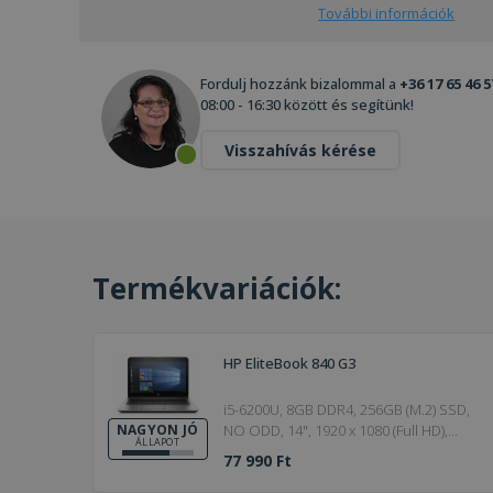
További információk
Fordulj hozzánk bizalommal a
+36 17 65 46 5
08:00 - 16:30 között és segítünk!
Visszahívás kérése
Termékvariációk:
HP EliteBook 840 G3
i5-6200U, 8GB DDR4, 256GB (M.2) SSD,
NO ODD, 14", 1920 x 1080 (Full HD),
NAGYON JÓ
ÁLLAPOT
Webcam, HD 520, Win 10 Pro, Silver, 6.
77 990 Ft
Generation, 45W, 19.5V / 2.31A, 4,5 x
3mm, DDR4, 8GB, 3G Modem, Nagyon jó