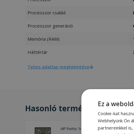
Processzor család
Processzor generáció
Memória (RAM)
Háttértár
Teljes adatlap megtekintése
Ez a webold
Hasonló termékek
Cookie-kat haszn
Webhelyünk Ön ál
partnereinkkel is
HP Fortis 14 G7 Chromebook (8GB)