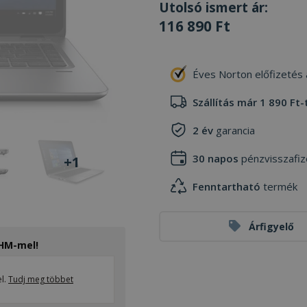
Utolsó ismert ár:
116 890 Ft
Éves Norton előfizetés
Szállítás már 1 890 Ft-
2 év
garancia
30 napos
pénzvisszafiz
+1
Fenntartható
termék
Árfigyelő
THM-mel!
el.
Tudj meg többet