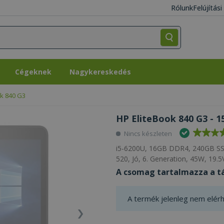
Rólunk
Felújítás
Cégeknek
Nagykereskedés
Cégeknek
Nagykereskedés
ok 840 G3
HP EliteBook 840 G3 - 1
Nincs készleten
i5-6200U, 16GB DDR4, 240GB SS
520, Jó, 6. Generation, 45W, 19.
A csomag tartalmazza a tá
A termék jelenleg nem elérh