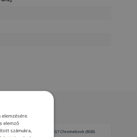
m elemzésére.
és elemző
sított számukra,
HP Fortis 14 G7 Chromebook (8GB)