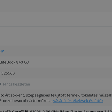
HP
EliteBook 840 G3
1525560
Nincs készleten
Jó:
Árcsökkent, szépséghibás felújított termék, tökéletes műszaki
Bronze besorolású terméket. -
vásárlói értékelések és fotók
Intel® Core™ i5-6200U 2.30 GHz [Max. Turbo Frequency 2.80