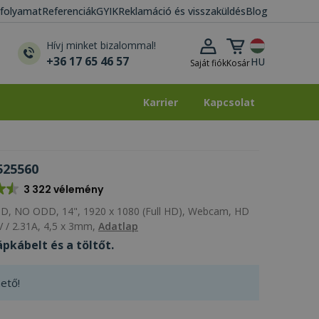
i folyamat
Referenciák
GYIK
Reklamáció és visszaküldés
Blog
Kosár lenyitása
Hívj minket bizalommal!
+36 17 65 46 57
HU
Saját fiók
Kosár
Karrier
Kapcsolat
Karrier
Kapcsolat
525560
3 322 vélemény
D, NO ODD, 14", 1920 x 1080 (Full HD), Webcam, HD
5V / 2.31A, 4,5 x 3mm,
Adatlap
pkábelt és a töltőt.
ető!