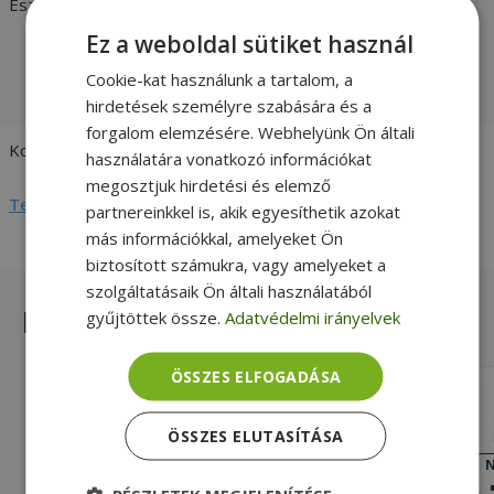
Esztétikai állapot
Nagyon jó:
Megkímélt állapotú
felújított termék, tökéletes műszaki
Ez a weboldal sütiket használ
állapotban. Gyakran az újjal
megegyező állapot. -
vásárlói
Cookie-kat használunk a tartalom, a
értékelések és fotók
hirdetések személyre szabására és a
forgalom elemzésére. Webhelyünk Ön általi
Kompatibilitás
HP
használatára vonatkozó információkat
megosztjuk hirdetési és elemző
Teljes adatlap megtekintése
partnereinkkel is, akik egyesíthetik azokat
más információkkal, amelyeket Ön
biztosított számukra, vagy amelyeket a
szolgáltatásaik Ön általi használatából
Hasonló termékek
gyűjtöttek össze.
Adatvédelmi irányelvek
ÖSSZES ELFOGADÁSA
HP for ZBook 15 G1, 15 G2 (PN:
734296-001, AM0TJ000100)
ÖSSZES ELUTASÍTÁSA
Silver, HP Kompatibilitás
NAGYON JÓ
N
ÁLLAPOT