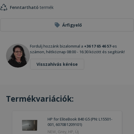
Fenntartható
termék
Árfigyelő
Fordulj hozzánk bizalommal a
+36 17 65 46 57
-es
számon, hétköznap 08:00 - 16:30 között és segítünk!
Visszahívás kérése
Termékvariációk:
HP for EliteBook 840 G5 (PN: L15501-
001, 6070B1209101)
NEW, Grey, HP, Új