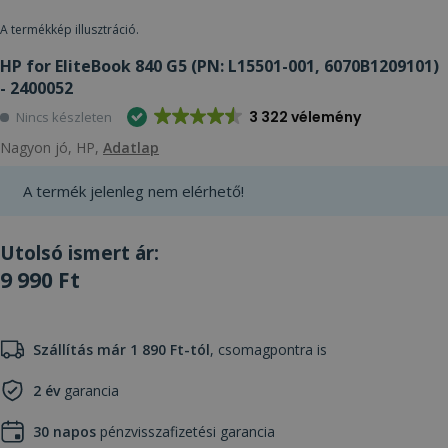
A termékkép illusztráció.
HP for EliteBook 840 G5 (PN: L15501-001, 6070B1209101)
- 2400052
3 322 vélemény
Nincs készleten
Nagyon jó, HP,
Adatlap
A termék jelenleg nem elérhető!
Utolsó ismert ár:
9 990 Ft
Szállítás már 1 890 Ft-tól
, csomagpontra is
2 év
garancia
30 napos
pénzvisszafizetési garancia