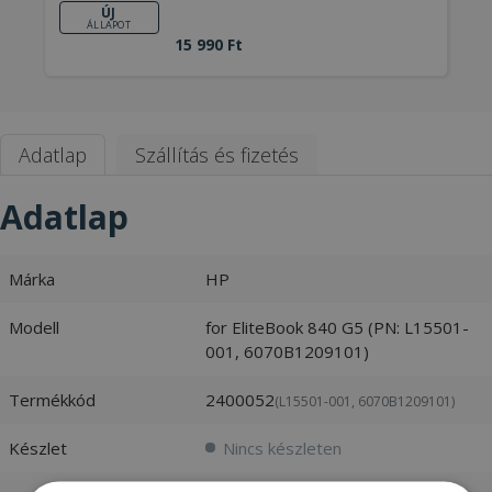
ÚJ
ÁLLAPOT
15 990 Ft
Adatlap
Szállítás és fizetés
Adatlap
Márka
HP
Modell
for EliteBook 840 G5 (PN: L15501-
001, 6070B1209101)
Termékkód
2400052
(L15501-001, 6070B1209101)
Készlet
Nincs készleten