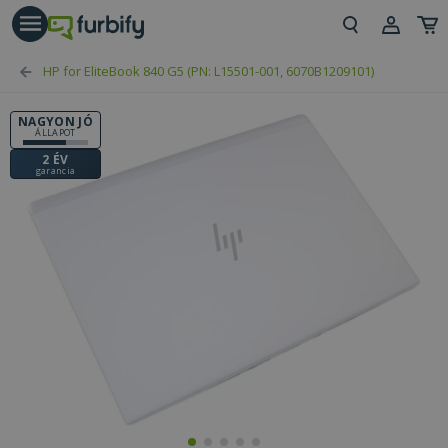
árás gomb
Beje
HP for EliteBook 840 G5 (PN: L15501-001, 6070B1209101)
Regi
NAGYON JÓ
ÁLLAPOT
2 ÉV
garancia