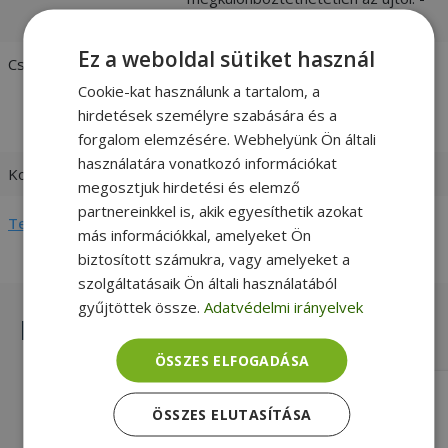
vásárlói értékelések és fotók
Ez a weboldal sütiket használ
Csatlakozó
Display Port
mini DP
Cookie-kat használunk a tartalom, a
2 x USB-A
hirdetések személyre szabására és a
ExpressCard slot
forgalom elemzésére. Webhelyünk Ön általi
használatára vonatkozó információkat
Kompatibilitás
HP
megosztjuk hirdetési és elemző
partnereinkkel is, akik egyesíthetik azokat
Teljes adatlap megtekintése
más információkkal, amelyeket Ön
biztosított számukra, vagy amelyeket a
szolgáltatásaik Ön általi használatából
gyűjtöttek össze.
Adatvédelmi irányelvek
Hasonló termékek
ÖSSZES ELFOGADÁSA
HP for ProBook 6730b, RS232 Board
ÖSSZES ELUTASÍTÁSA
With Cable (PN: 487120-001)
RS-232, Gold, HP Kompatibilitás