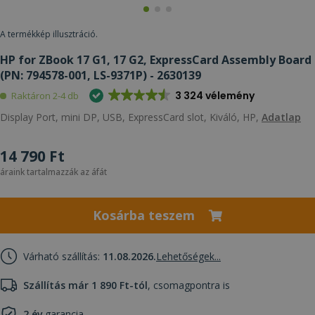
A termékkép illusztráció.
HP for ZBook 17 G1, 17 G2, ExpressCard Assembly Board
(PN: 794578-001, LS-9371P) - 2630139
3 324 vélemény
Raktáron 2-4 db
Display Port, mini DP, USB, ExpressCard slot, Kiváló, HP,
Adatlap
14 790 Ft
áraink tartalmazzák az áfát
Kosárba teszem
Várható szállítás:
11.08.2026.
Lehetőségek...
Szállítás már 1 890 Ft-tól
, csomagpontra is
2 év
garancia