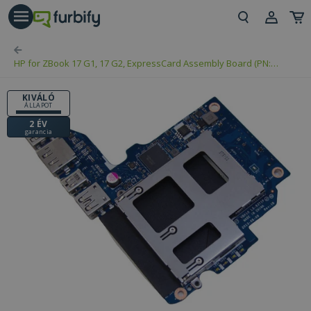
árás gomb
Beje
HP for ZBook 17 G1, 17 G2, ExpressCard Assembly Board (PN:
Regi
794578-001, LS-9371P)
KIVÁLÓ
ÁLLAPOT
2 ÉV
garancia