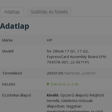
Adatlap
Szállítás és fizetés
Adatlap
Márka
HP
Modell
for ZBook 17 G1, 17 G2,
ExpressCard Assembly Board (PN:
794578-001, LS-9371P)
Termékkód
2630139
(794578-001, LS-9371P)
Készlet
Raktáron 2-4 db
Esztétikai állapot
Kiváló:
Újszerű állapotú felújított
termék, tökéletes műszaki
állapotban. Nagyban
megkülönböztethetetlen az újtól. -