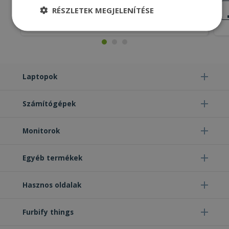
KIVÁLÓ
RÉSZLETEK MEGJELENÍTÉSE
ÁLLAPOT
2 890 Ft
Elengedhetetlenül
Teljesítmény
szükséges
Laptopok
Célzás
Funkcionalitás
Besorolatlan
Számítógépek
Monitorok
Elengedhetetlenül szükséges
Teljesítmény
Egyéb termékek
Célzás
Funkcionalitás
Besorolatlan
Hasznos oldalak
Az elengedhetetlenül szükséges sütik lehetővé
teszik a webhely alapvető funkcióit, például a
felhasználói bejelentkezést és a fiókkezelést. A
weboldal nem használható megfelelően az
Furbify things
elengedhetetlenül szükséges sütik nélkül.